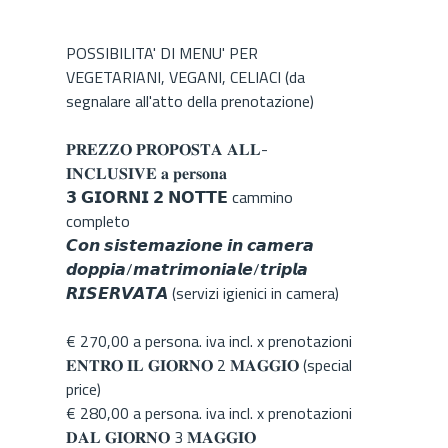
POSSIBILITA' DI MENU' PER
VEGETARIANI, VEGANI, CELIACI (da
segnalare all'atto della prenotazione)
𝐏𝐑𝐄𝐙𝐙𝐎 𝐏𝐑𝐎𝐏𝐎𝐒𝐓𝐀 𝐀𝐋𝐋-
𝐈𝐍𝐂𝐋𝐔𝐒𝐈𝐕𝐄 𝐚 𝐩𝐞𝐫𝐬𝐨𝐧𝐚
𝟯 𝗚𝗜𝗢𝗥𝗡𝗜 𝟮 𝗡𝗢𝗧𝗧𝗘 cammino
completo
𝘾𝙤𝙣 𝙨𝙞𝙨𝙩𝙚𝙢𝙖𝙯𝙞𝙤𝙣𝙚 𝙞𝙣 𝙘𝙖𝙢𝙚𝙧𝙖
𝙙𝙤𝙥𝙥𝙞𝙖/𝙢𝙖𝙩𝙧𝙞𝙢𝙤𝙣𝙞𝙖𝙡𝙚/𝙩𝙧𝙞𝙥𝙡𝙖
𝙍𝙄𝙎𝙀𝙍𝙑𝘼𝙏𝘼 (servizi igienici in camera)
€ 270,00 a persona. iva incl. x prenotazioni
𝐄𝐍𝐓𝐑𝐎 𝐈𝐋 𝐆𝐈𝐎𝐑𝐍𝐎 2 𝐌𝐀𝐆𝐆𝐈𝐎 (special
price)
€ 280,00 a persona. iva incl. x prenotazioni
𝐃𝐀𝐋 𝐆𝐈𝐎𝐑𝐍𝐎 3 𝐌𝐀𝐆𝐆𝐈𝐎