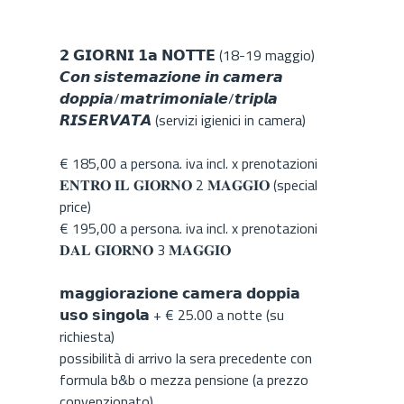
𝟮 𝗚𝗜𝗢𝗥𝗡𝗜 𝟭𝗮 𝗡𝗢𝗧𝗧𝗘 (18-19 maggio)
𝘾𝙤𝙣 𝙨𝙞𝙨𝙩𝙚𝙢𝙖𝙯𝙞𝙤𝙣𝙚 𝙞𝙣 𝙘𝙖𝙢𝙚𝙧𝙖
𝙙𝙤𝙥𝙥𝙞𝙖/𝙢𝙖𝙩𝙧𝙞𝙢𝙤𝙣𝙞𝙖𝙡𝙚/𝙩𝙧𝙞𝙥𝙡𝙖
𝙍𝙄𝙎𝙀𝙍𝙑𝘼𝙏𝘼 (servizi igienici in camera)
€ 185,00 a persona. iva incl. x prenotazioni
𝐄𝐍𝐓𝐑𝐎 𝐈𝐋 𝐆𝐈𝐎𝐑𝐍𝐎 2 𝐌𝐀𝐆𝐆𝐈𝐎 (special
price)
€ 195,00 a persona. iva incl. x prenotazioni
𝐃𝐀𝐋 𝐆𝐈𝐎𝐑𝐍𝐎 3 𝐌𝐀𝐆𝐆𝐈𝐎
𝗺𝗮𝗴𝗴𝗶𝗼𝗿𝗮𝘇𝗶𝗼𝗻𝗲 𝗰𝗮𝗺𝗲𝗿𝗮 𝗱𝗼𝗽𝗽𝗶𝗮
𝘂𝘀𝗼 𝘀𝗶𝗻𝗴𝗼𝗹𝗮 + € 25.00 a notte (su
richiesta)
possibilità di arrivo la sera precedente con
formula b&b o mezza pensione (a prezzo
convenzionato)