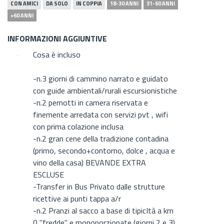
CON AMICI
DA SOLO
IN COPPIA
18-30 ANNI
31-60 ANNI
>60 ANNI
INFORMAZIONI AGGIUNTIVE
Cosa è incluso
-n.3 giorni di cammino narrato e guidato
con guide ambientali/rurali escursionistiche
-n.2 pernotti in camera riservata e
finemente arredata con servizi pvt , wifi
con prima colazione inclusa
-n.2 gran cene della tradizione contadina
(primo, secondo+contorno, dolce , acqua e
vino della casa) BEVANDE EXTRA
ESCLUSE
-Transfer in Bus Privato dalle strutture
ricettive ai punti tappa a/r
-n.2 Pranzi al sacco a base di tipicItà a km
0 "fredde" e monoporzionate (giorni 2 e 3)