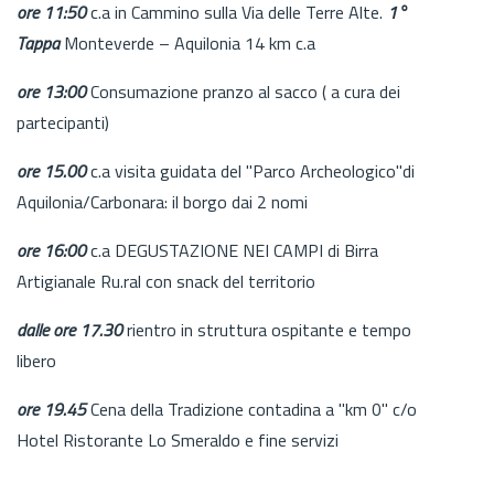
ore 11:50
c.a in Cammino sulla Via delle Terre Alte.
1°
Tappa
Monteverde – Aquilonia 14 km c.a
ore 13:00
Consumazione pranzo al sacco ( a cura dei
partecipanti)
ore 15.00
c.a visita guidata del "Parco Archeologico"di
Aquilonia/Carbonara: il borgo dai 2 nomi
ore 16:00
c.a DEGUSTAZIONE NEI CAMPI di Birra
Artigianale Ru.ral con snack del territorio
dalle ore 17.30
rientro in struttura ospitante e tempo
libero
ore 19.45
Cena della Tradizione contadina a "km 0" c/o
Hotel Ristorante Lo Smeraldo e fine servizi