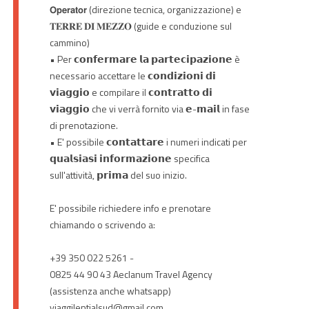
𝗢𝗽𝗲𝗿𝗮𝘁𝗼𝗿 (direzione tecnica, organizzazione) e
𝐓𝐄𝐑𝐑𝐄 𝐃𝐈 𝐌𝐄𝐙𝐙𝐎 (guide e conduzione sul
cammino)
• Per 𝗰𝗼𝗻𝗳𝗲𝗿𝗺𝗮𝗿𝗲 𝗹𝗮 𝗽𝗮𝗿𝘁𝗲𝗰𝗶𝗽𝗮𝘇𝗶𝗼𝗻𝗲 è
necessario accettare le 𝗰𝗼𝗻𝗱𝗶𝘇𝗶𝗼𝗻𝗶 𝗱𝗶
𝘃𝗶𝗮𝗴𝗴𝗶𝗼 e compilare il 𝗰𝗼𝗻𝘁𝗿𝗮𝘁𝘁𝗼 𝗱𝗶
𝘃𝗶𝗮𝗴𝗴𝗶𝗼 che vi verrà fornito via 𝗲-𝗺𝗮𝗶𝗹 in fase
di prenotazione.
• E' possibile 𝗰𝗼𝗻𝘁𝗮𝘁𝘁𝗮𝗿𝗲 i numeri indicati per
𝗾𝘂𝗮𝗹𝘀𝗶𝗮𝘀𝗶 𝗶𝗻𝗳𝗼𝗿𝗺𝗮𝘇𝗶𝗼𝗻𝗲 specifica
sull'attività, 𝗽𝗿𝗶𝗺𝗮 del suo inizio.
E' possibile richiedere info e prenotare
chiamando o scrivendo a:
+39 350 022 5261 -
0825 44 90 43 Aeclanum Travel Agency
(assistenza anche whatsapp)
viaggilentialsud@gmail.com