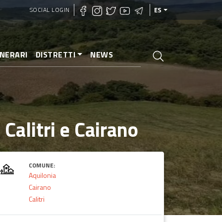
SOCIAL LOGIN
ES
INERARI
DISTRETTI
NEWS
 Calitri e Cairano
COMUNE:
Aquilonia
Cairano
Calitri