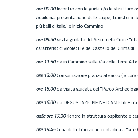
ore 09.00
Incontro con le guide c/o le struttu
Aquilonia, presentazione delle tappe, transfer in 
più belli d'Italia" e inizio Cammino
ore 09:50
Visita guidata del Serro della Croce "il 
caratteristici vicoletti e del Castello dei Grimaldi
ore 11:50
c.a in Cammino sulla Via delle Terre Alte
ore 13:00
Consumazione pranzo al sacco ( a cura d
ore 15.00
c.a visita guidata del "Parco Archeologi
ore 16:00
c.a DEGUSTAZIONE NEI CAMPI di Birra Art
dalle ore 17.30
rientro in struttura ospitante e t
ore 19.45
Cena della Tradizione contadina a "km 0