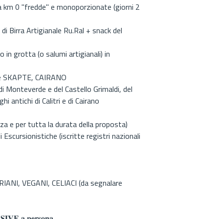
à a km 0 "fredde" e monoporzionate (giorni 2
di Birra Artigianale Ru.Ral + snack del
in grotta (o salumi artigianali) in
nale SKAPTE, CAIRANO
di Monteverde e del Castello Grimaldi, del
i antichi di Calitri e di Cairano
nza e per tutta la durata della proposta)
Escursionistiche (iscritte registri nazionali
ANI, VEGANI, CELIACI (da segnalare
𝐕𝐄 𝐚 𝐩𝐞𝐫𝐬𝐨𝐧𝐚