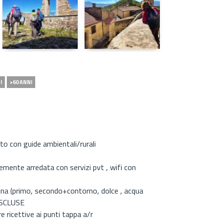
I
>60 ANNI
to con guide ambientali/rurali
nemente arredata con servizi pvt , wifi con
dina (primo, secondo+contorno, dolce , acqua
ESCLUSE
e ricettive ai punti tappa a/r