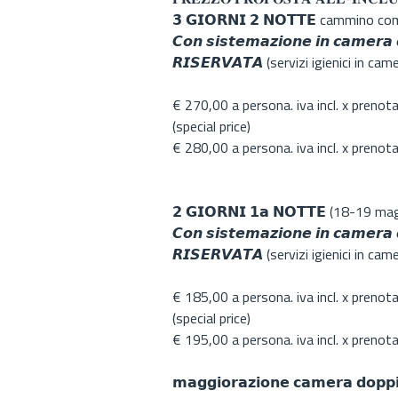
𝟯 𝗚𝗜𝗢𝗥𝗡𝗜 𝟮 𝗡𝗢𝗧𝗧𝗘 cammino c
𝘾𝙤𝙣 𝙨𝙞𝙨𝙩𝙚𝙢𝙖𝙯𝙞𝙤𝙣𝙚 𝙞𝙣 𝙘𝙖𝙢𝙚𝙧𝙖 
𝙍𝙄𝙎𝙀𝙍𝙑𝘼𝙏𝘼 (servizi igienici in cam
€ 270,00 a persona. iva incl. x prenotazio
(special price)
€ 280,00 a persona. iva incl. x prenotazi
𝟮 𝗚𝗜𝗢𝗥𝗡𝗜 𝟭𝗮 𝗡𝗢𝗧𝗧𝗘 (18-19 ma
𝘾𝙤𝙣 𝙨𝙞𝙨𝙩𝙚𝙢𝙖𝙯𝙞𝙤𝙣𝙚 𝙞𝙣 𝙘𝙖𝙢𝙚𝙧𝙖 
𝙍𝙄𝙎𝙀𝙍𝙑𝘼𝙏𝘼 (servizi igienici in cam
€ 185,00 a persona. iva incl. x prenotazio
(special price)
€ 195,00 a persona. iva incl. x prenotazi
𝗺𝗮𝗴𝗴𝗶𝗼𝗿𝗮𝘇𝗶𝗼𝗻𝗲 𝗰𝗮𝗺𝗲𝗿𝗮 𝗱𝗼𝗽