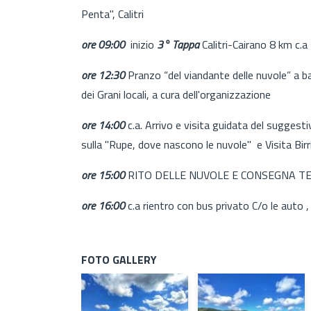
Penta", Calitri
ore 09:00
inizio
3° Tappa
Calitri-Cairano 8 km c.a
ore 12:30
Pranzo “del viandante delle nuvole” a base
dei Grani locali, a cura dell'organizzazione
ore 14:00
c.a. Arrivo e visita guidata del suggestiv
sulla "Rupe, dove nascono le nuvole" e Visita Bi
ore 15:00
RITO DELLE NUVOLE E CONSEGNA T
ore 16:00
c.a rientro con bus privato C/o le auto , 
FOTO GALLERY