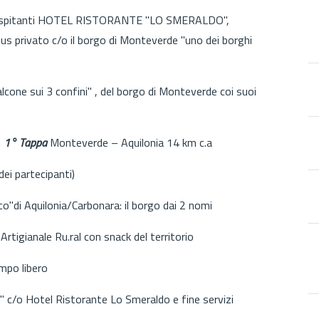
re ospitanti HOTEL RISTORANTE "LO SMERALDO",
bus privato c/o il borgo di Monteverde "uno dei borghi
balcone sui 3 confini" , del borgo di Monteverde coi suoi
.
1° Tappa
Monteverde – Aquilonia 14 km c.a
ei partecipanti)
co"di Aquilonia/Carbonara: il borgo dai 2 nomi
igianale Ru.ral con snack del territorio
empo libero
" c/o Hotel Ristorante Lo Smeraldo e fine servizi