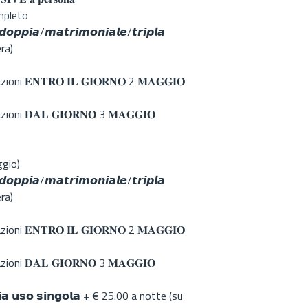
ompleto
𝙤𝙥𝙥𝙞𝙖/𝙢𝙖𝙩𝙧𝙞𝙢𝙤𝙣𝙞𝙖𝙡𝙚/𝙩𝙧𝙞𝙥𝙡𝙖
era)
ni 𝐄𝐍𝐓𝐑𝐎 𝐈𝐋 𝐆𝐈𝐎𝐑𝐍𝐎 2 𝐌𝐀𝐆𝐆𝐈𝐎
oni 𝐃𝐀𝐋 𝐆𝐈𝐎𝐑𝐍𝐎 3 𝐌𝐀𝐆𝐆𝐈𝐎
ggio)
𝙤𝙥𝙥𝙞𝙖/𝙢𝙖𝙩𝙧𝙞𝙢𝙤𝙣𝙞𝙖𝙡𝙚/𝙩𝙧𝙞𝙥𝙡𝙖
era)
ni 𝐄𝐍𝐓𝐑𝐎 𝐈𝐋 𝐆𝐈𝐎𝐑𝐍𝐎 2 𝐌𝐀𝐆𝐆𝐈𝐎
oni 𝐃𝐀𝐋 𝐆𝐈𝐎𝐑𝐍𝐎 3 𝐌𝐀𝐆𝐆𝐈𝐎
𝗽𝗶𝗮 𝘂𝘀𝗼 𝘀𝗶𝗻𝗴𝗼𝗹𝗮 + € 25.00 a notte (su