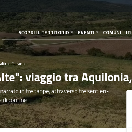
Pasar
al
contenido
principal
SCOPRI IL TERRITORIO
EVENTI
COMUNI
IT
alitri e Cairano
Alte": viaggio tra Aquilonia,
rrato in tre tappe, attraverso tre sentieri-
 di confine