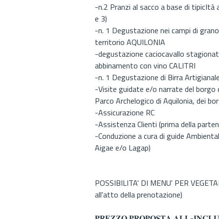
-n.2 Pranzi al sacco a base di tipicIt
e 3)
-n. 1 Degustazione nei campi di grano 
territorio AQUILONIA
-degustazione caciocavallo stagionato 
abbinamento con vino CALITRI
-n. 1 Degustazione di Birra Artigia
-Visite guidate e/o narrate del borgo 
Parco Archelogico di Aquilonia, dei borgh
-Assicurazione RC
-Assistenza Clienti (prima della parte
-Conduzione a cura di guide Ambientali 
Aigae e/o Lagap)
POSSIBILITA' DI MENU' PER VEGETARI
all'atto della prenotazione)
𝐏𝐑𝐄𝐙𝐙𝐎 𝐏𝐑𝐎𝐏𝐎𝐒𝐓𝐀 𝐀𝐋𝐋-𝐈𝐍𝐂𝐋𝐔𝐒𝐈