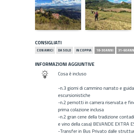
CONSIGLIATI
CON AMICI
DA SOLO
IN COPPIA
18-30 ANNI
31-60 ANN
INFORMAZIONI AGGIUNTIVE
Cosa è incluso
-n.3 giorni di cammino narrato e guida
escursionistiche
-n.2 pernotti in camera riservata e fi
prima colazione inclusa
-n.2 gran cene della tradizione conta
e vino della casa) BEVANDE EXTRA 
-Transfer in Bus Privato dalle struttur