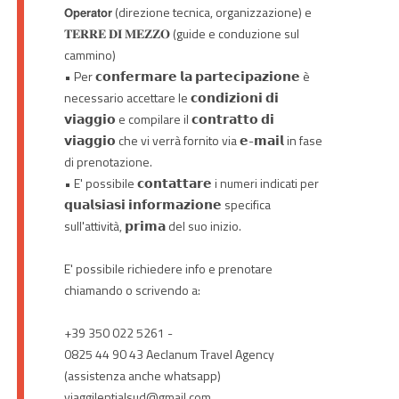
𝗢𝗽𝗲𝗿𝗮𝘁𝗼𝗿 (direzione tecnica, organizzazione) e
𝐓𝐄𝐑𝐑𝐄 𝐃𝐈 𝐌𝐄𝐙𝐙𝐎 (guide e conduzione sul
cammino)
• Per 𝗰𝗼𝗻𝗳𝗲𝗿𝗺𝗮𝗿𝗲 𝗹𝗮 𝗽𝗮𝗿𝘁𝗲𝗰𝗶𝗽𝗮𝘇𝗶𝗼𝗻𝗲 è
necessario accettare le 𝗰𝗼𝗻𝗱𝗶𝘇𝗶𝗼𝗻𝗶 𝗱𝗶
𝘃𝗶𝗮𝗴𝗴𝗶𝗼 e compilare il 𝗰𝗼𝗻𝘁𝗿𝗮𝘁𝘁𝗼 𝗱𝗶
𝘃𝗶𝗮𝗴𝗴𝗶𝗼 che vi verrà fornito via 𝗲-𝗺𝗮𝗶𝗹 in fase
di prenotazione.
• E' possibile 𝗰𝗼𝗻𝘁𝗮𝘁𝘁𝗮𝗿𝗲 i numeri indicati per
𝗾𝘂𝗮𝗹𝘀𝗶𝗮𝘀𝗶 𝗶𝗻𝗳𝗼𝗿𝗺𝗮𝘇𝗶𝗼𝗻𝗲 specifica
sull'attività, 𝗽𝗿𝗶𝗺𝗮 del suo inizio.
E' possibile richiedere info e prenotare
chiamando o scrivendo a:
+39 350 022 5261 -
0825 44 90 43 Aeclanum Travel Agency
(assistenza anche whatsapp)
viaggilentialsud@gmail.com