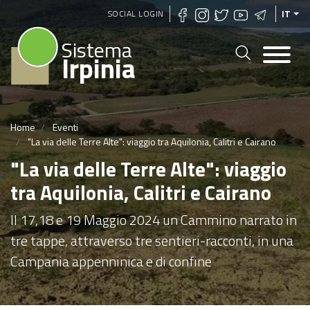
Salta
SOCIAL LOGIN
IT
al
Sistema
contenuto
Irpinia
principale
Home
Eventi
"La via delle Terre Alte": viaggio tra Aquilonia, Calitri e Cairano
"La via delle Terre Alte": viaggio
tra Aquilonia, Calitri e Cairano
Il 17,18 e 19 Maggio 2024 un Cammino narrato in
tre tappe, attraverso tre sentieri-racconti, in una
Campania appenninica e di confine