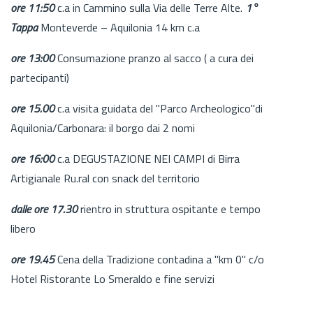
ore 11:50
c.a in Cammino sulla Via delle Terre Alte.
1°
Tappa
Monteverde – Aquilonia 14 km c.a
ore 13:00
Consumazione pranzo al sacco ( a cura dei
partecipanti)
ore 15.00
c.a visita guidata del "Parco Archeologico"di
Aquilonia/Carbonara: il borgo dai 2 nomi
ore 16:00
c.a DEGUSTAZIONE NEI CAMPI di Birra
Artigianale Ru.ral con snack del territorio
dalle ore 17.30
rientro in struttura ospitante e tempo
libero
ore 19.45
Cena della Tradizione contadina a "km 0" c/o
Hotel Ristorante Lo Smeraldo e fine servizi