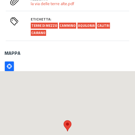
la via delle terre alte.pdf
ETICHETTA:
TERRE DI MEZZO
CAMMINO
AQUILONIA
CALITRI
CAIRANO
MAPPA
Poligono
GEO