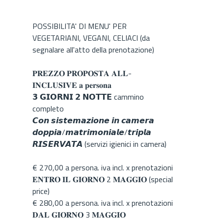
POSSIBILITA' DI MENU' PER
VEGETARIANI, VEGANI, CELIACI (da
segnalare all'atto della prenotazione)
𝐏𝐑𝐄𝐙𝐙𝐎 𝐏𝐑𝐎𝐏𝐎𝐒𝐓𝐀 𝐀𝐋𝐋-
𝐈𝐍𝐂𝐋𝐔𝐒𝐈𝐕𝐄 𝐚 𝐩𝐞𝐫𝐬𝐨𝐧𝐚
𝟯 𝗚𝗜𝗢𝗥𝗡𝗜 𝟮 𝗡𝗢𝗧𝗧𝗘 cammino
completo
𝘾𝙤𝙣 𝙨𝙞𝙨𝙩𝙚𝙢𝙖𝙯𝙞𝙤𝙣𝙚 𝙞𝙣 𝙘𝙖𝙢𝙚𝙧𝙖
𝙙𝙤𝙥𝙥𝙞𝙖/𝙢𝙖𝙩𝙧𝙞𝙢𝙤𝙣𝙞𝙖𝙡𝙚/𝙩𝙧𝙞𝙥𝙡𝙖
𝙍𝙄𝙎𝙀𝙍𝙑𝘼𝙏𝘼 (servizi igienici in camera)
€ 270,00 a persona. iva incl. x prenotazioni
𝐄𝐍𝐓𝐑𝐎 𝐈𝐋 𝐆𝐈𝐎𝐑𝐍𝐎 2 𝐌𝐀𝐆𝐆𝐈𝐎 (special
price)
€ 280,00 a persona. iva incl. x prenotazioni
𝐃𝐀𝐋 𝐆𝐈𝐎𝐑𝐍𝐎 3 𝐌𝐀𝐆𝐆𝐈𝐎