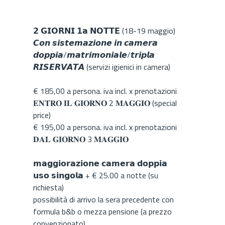
𝟮 𝗚𝗜𝗢𝗥𝗡𝗜 𝟭𝗮 𝗡𝗢𝗧𝗧𝗘 (18-19 maggio)
𝘾𝙤𝙣 𝙨𝙞𝙨𝙩𝙚𝙢𝙖𝙯𝙞𝙤𝙣𝙚 𝙞𝙣 𝙘𝙖𝙢𝙚𝙧𝙖
𝙙𝙤𝙥𝙥𝙞𝙖/𝙢𝙖𝙩𝙧𝙞𝙢𝙤𝙣𝙞𝙖𝙡𝙚/𝙩𝙧𝙞𝙥𝙡𝙖
𝙍𝙄𝙎𝙀𝙍𝙑𝘼𝙏𝘼 (servizi igienici in camera)
€ 185,00 a persona. iva incl. x prenotazioni
𝐄𝐍𝐓𝐑𝐎 𝐈𝐋 𝐆𝐈𝐎𝐑𝐍𝐎 2 𝐌𝐀𝐆𝐆𝐈𝐎 (special
price)
€ 195,00 a persona. iva incl. x prenotazioni
𝐃𝐀𝐋 𝐆𝐈𝐎𝐑𝐍𝐎 3 𝐌𝐀𝐆𝐆𝐈𝐎
𝗺𝗮𝗴𝗴𝗶𝗼𝗿𝗮𝘇𝗶𝗼𝗻𝗲 𝗰𝗮𝗺𝗲𝗿𝗮 𝗱𝗼𝗽𝗽𝗶𝗮
𝘂𝘀𝗼 𝘀𝗶𝗻𝗴𝗼𝗹𝗮 + € 25.00 a notte (su
richiesta)
possibilità di arrivo la sera precedente con
formula b&b o mezza pensione (a prezzo
convenzionato)