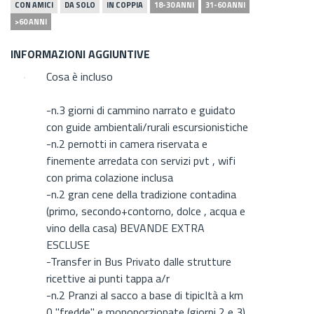
CON AMICI
DA SOLO
IN COPPIA
18-30 ANNI
31-60 ANNI
>60 ANNI
INFORMAZIONI AGGIUNTIVE
Cosa è incluso
-n.3 giorni di cammino narrato e guidato
con guide ambientali/rurali escursionistiche
-n.2 pernotti in camera riservata e
finemente arredata con servizi pvt , wifi
con prima colazione inclusa
-n.2 gran cene della tradizione contadina
(primo, secondo+contorno, dolce , acqua e
vino della casa) BEVANDE EXTRA
ESCLUSE
-Transfer in Bus Privato dalle strutture
ricettive ai punti tappa a/r
-n.2 Pranzi al sacco a base di tipicItà a km
0 "fredde" e monoporzionate (giorni 2 e 3)