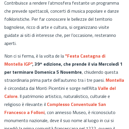
Contribuisce a rendere l’atmosfera festante un programma
che prevede spettacoli, concerti di musica popolare e danze
folkloristiche. Per far conoscere le bellezze del territorio
bagnolese, ricco di arte e cultura, si organizzano visite
guidate ai siti di interesse che, per l’occasione, resteranno
aperti.
Non ci si ferma, è la volta de la
"Festa Castagna di
Montella IGP"
, 39^ edizione, che prende il via Mercoledì 1
per terminare Domenica 5 Novembre
, chiudendo questa
straordinaria prima parte dell'autunno tra i tre paesi.
Montella
è circondata dai Monti Picentini e sorge nell'Alta
Valle del
Calore
. Il patrimonio artistico, naturalistico, culturale e
religioso è rilevante: il
Complesso Conventuale San
Francesco a Folloni
, con annesso Museo, è riconosciuto
monumento nazionale, deve il suo nome al luogo in cui si
insediò la prima comunità francescana nel 1222, ovvero il