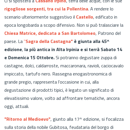
Ci si sposterà a
Cassano Irpino
, terra delle acque, con le sue
rigogliose sorgenti, tra cui la
Pollentina
. A rendere lo
scenario ulteriormente suggestivo il
Castello
, edificato in
epoca longobarda a scopo difensivo. Non si può tralasciare la
Chiesa Matrice, dedicata a San Bartolomeo
, Patrono del
paese. La
"
Sagra della Castagna"
è giunta alla 45^
edizione
,
la più antica in Alta Irpinia e si terrà Sabato 14
e Domenica 15 Ottobre.
Si potranno degustare zuppa di
castagne, dolci, caldarroste, maccaronara, ravioli, caciocavalo
impiccato, tartufo nero. Rassegna enogastronomica di
grande pregio, rappresenta l'occasione in cui, alla
degustazione di prodotti tipici, è legato un significato di
elevatissimo valore, volto ad affrontare tematiche, ancora
oggi, attuali.
"Ritorno al Medioevo"
, giunto alla 17^ edizione, si focalizza
sulla storia della nobile Gubitosa, feudataria del borgo di