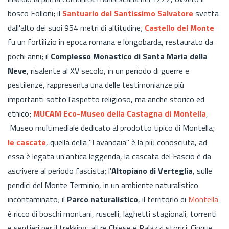
bosco Folloni; il
Santuario del Santissimo Salvatore
svetta
dall'alto dei suoi 954 metri di altitudine;
Castello del Monte
fu un fortilizio in epoca romana e longobarda, restaurato da
pochi anni; il
Complesso Monastico di Santa Maria della
Neve
, risalente al XV secolo, in un periodo di guerre e
pestilenze, rappresenta una delle testimonianze più
importanti sotto l'aspetto religioso, ma anche storico ed
etnico;
MUCAM Eco-Museo della Castagna di Montella
,
Museo multimediale dedicato al prodotto tipico di Montella;
le cascate
, quella della "Lavandaia" è la più conosciuta, ad
essa è legata un'antica leggenda, la cascata del Fascio è da
ascrivere al periodo fascista; l'
Altopiano di Verteglia
, sulle
pendici del Monte Terminio, in un ambiente naturalistico
incontaminato; il
Parco naturalistico
, il territorio di
Montella
è ricco di boschi montani, ruscelli, laghetti stagionali, torrenti
e sentieri per il trekking; altre Chiese e Palazzi storici. Cinque