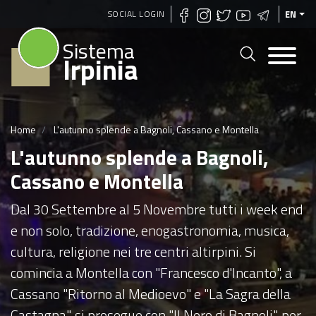
Skip
SOCIAL LOGIN
EN
to
Sistema
main
Irpinia
content
Home
L'autunno splende a Bagnoli, Cassano e Montella
L'autunno splende a Bagnoli,
Cassano e Montella
Dal 30 Settembre al 5 Novembre tutti i week end
e non solo, tradizione, enogastronomia, musica,
cultura, religione nei tre centri altirpini. Si
comincia a Montella con "Francesco d'Incanto", a
Cassano "Ritorno al Medioevo" e "La Sagra della
Castagna", si prosegue con "Il Nero di Bagnoli", per