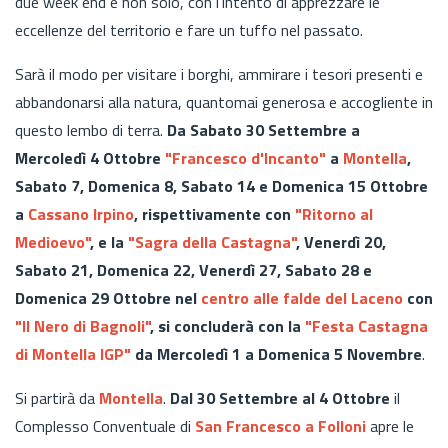
due week end e non solo, con l'intento di apprezzare le
eccellenze del territorio e fare un tuffo nel passato.
Sarà il modo per visitare i borghi, ammirare i tesori presenti e
abbandonarsi alla natura, quantomai generosa e accogliente in
questo lembo di terra.
Da Sabato 30 Settembre a
Mercoledì 4 Ottobre
"Francesco d'Incanto"
a
Montella
,
Sabato 7, Domenica 8, Sabato 14 e Domenica 15 Ottobre
a
Cassano Irpino
, rispettivamente con
"Ritorno al
Medioevo"
, e la
"Sagra della Castagna"
, Venerdì 20,
Sabato 21, Domenica 22, Venerdì 27, Sabato 28 e
Domenica 29 Ottobre nel
centro alle falde del Laceno
con
"Il Nero di Bagnoli"
, si concluderà con la
"Festa Castagna
di Montella IGP"
da Mercoledì 1 a Domenica 5 Novembre
.
Si partirà da
Montella
.
Dal 30 Settembre al 4 Ottobre
il
Complesso Conventuale di
San Francesco a Folloni
apre le