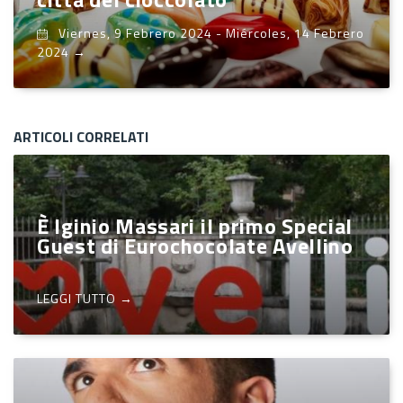
Viernes, 9 Febrero 2024
-
Miércoles, 14 Febrero
2024
→
ARTICOLI CORRELATI
È Iginio Massari il primo Special
Guest di Eurochocolate Avellino
LEGGI TUTTO →