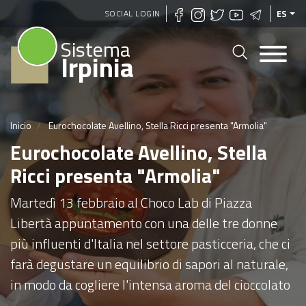
Pasar
SOCIAL LOGIN
ES
al
Sistema
contenido
Irpinia
principal
Inicio
Eurochocolate Avellino, Stella Ricci presenta "Armolia"
Eurochocolate Avellino, Stella
Ricci presenta "Armolia"
Martedì 13 febbraio al Choco Lab di Piazza
Libertà appuntamento con una delle tre donne
più influenti d'Italia nel settore pasticceria, che ci
farà degustare un equilibrio di sapori al naturale,
in modo da cogliere l'intensa aroma del cioccolato