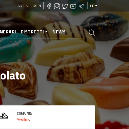
SOCIAL LOGIN
IT
INERARI
DISTRETTI
NEWS
colato
COMUNE:
Avellino