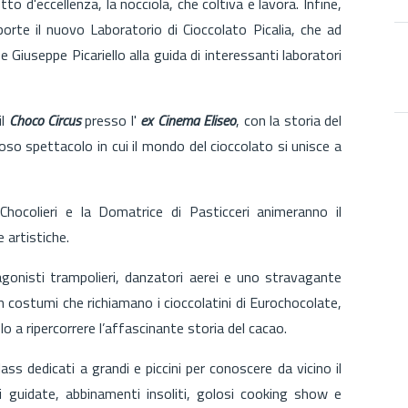
o d'eccellenza, la nocciola, che coltiva e lavora. Infine,
rte il nuovo Laboratorio di Cioccolato Picalia, che ad
 e Giuseppe Picariello alla guida di interessanti laboratori
l
Choco Circus
presso l'
ex Cinema Eliseo
, con la storia del
so spettacolo in cui il mondo del cioccolato si unisce a
hocolieri e la Domatrice di Pasticceri animeranno il
 artistiche.
gonisti trampolieri, danzatori aerei e uno stravagante
n costumi che richiamano i cioccolatini di Eurochocolate,
lo a ripercorrere l’affascinante storia del cacao.
 dedicati a grandi e piccini per conoscere da vicino il
 guidate, abbinamenti insoliti, golosi cooking show e