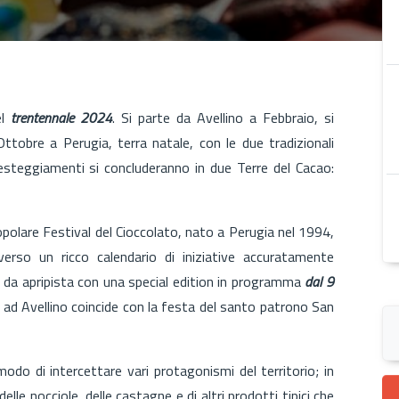
el
trentennale 2024
. Si parte da Avellino a Febbraio, si
tobre a Perugia, terra natale, con le due tradizionali
festeggiamenti si concluderanno in due Terre del Cacao:
popolare Festival del Cioccolato, nato a Perugia nel 1994,
averso un ricco calendario di iniziative accuratamente
e da apripista con una special edition in programma
dal 9
 ad Avellino coincide con la festa del santo patrono San
odo di intercettare vari protagonismi del territorio; in
delle nocciole, delle castagne e di altri prodotti tipici che