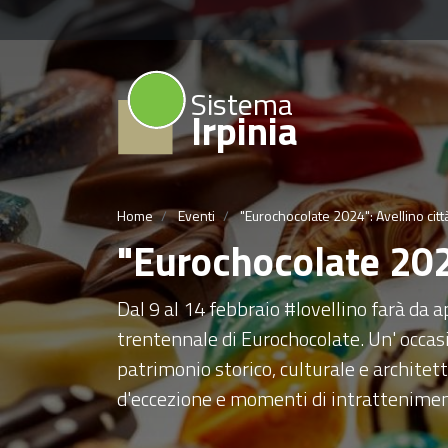
Sistema
Irpinia
Home
Eventi
"Eurochocolate 2024": Avellino città
"Eurochocolate 2024
Dal 9 al 14 febbraio #lovellino farà da ap
trentennale di Eurochocolate. Un' occas
patrimonio storico, culturale e architet
d'eccezione e momenti di intratteniment