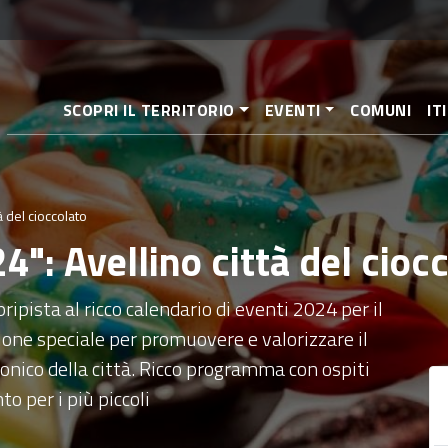
Salta
al
contenuto
principale
SCOPRI IL TERRITORIO
EVENTI
COMUNI
IT
 del cioccolato
": Avellino città del cioc
ripista al ricco calendario di eventi 2024 per il
ione speciale per promuovere e valorizzare il
tonico della città. Ricco programma con ospiti
o per i più piccoli