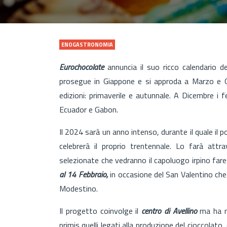
ENOGASTRONOMIA
Eurochocolate
annuncia il suo ricco calendario d
prosegue in Giappone e si approda a Marzo e Ot
edizioni: primaverile e autunnale. A Dicembre i 
Ecuador e Gabon.
Il 2024 sarà un anno intenso, durante il quale il 
celebrerà il proprio trentennale. Lo farà attr
selezionate che vedranno il capoluogo irpino far
al 14 Febbraio,
in occasione del San Valentino che
Modestino.
Il progetto coinvolge il
centro di Avellino
ma ha m
primis quelli legati alla produzione del cioccolato, 