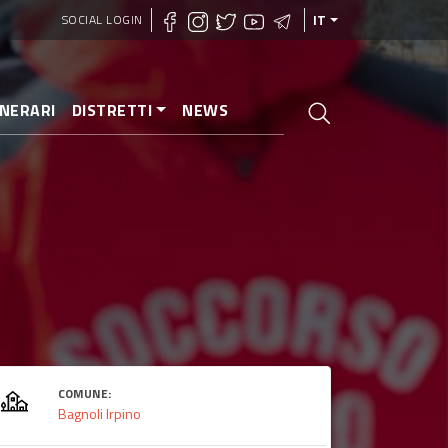
SOCIAL LOGIN
IT
INERARI
DISTRETTI
NEWS
COMUNE:
Bagnoli Irpino