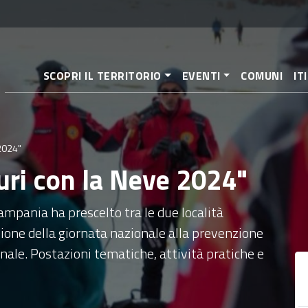
Salta
al
contenuto
principale
SCOPRI IL TERRITORIO
EVENTI
COMUNI
IT
 2024"
curi con la Neve 2024"
Campania ha prescelto tra le due località
asione della giornata nazionale alla prevenzione
ernale. Postazioni tematiche, attività pratiche e