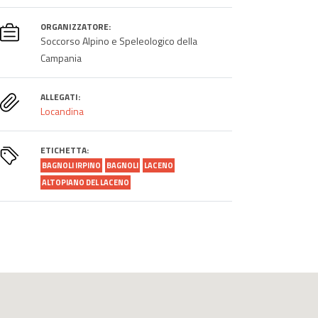
ORGANIZZATORE:
Soccorso Alpino e Speleologico della
Campania
ALLEGATI:
Locandina
ETICHETTA:
BAGNOLI IRPINO
BAGNOLI
LACENO
ALTOPIANO DEL LACENO