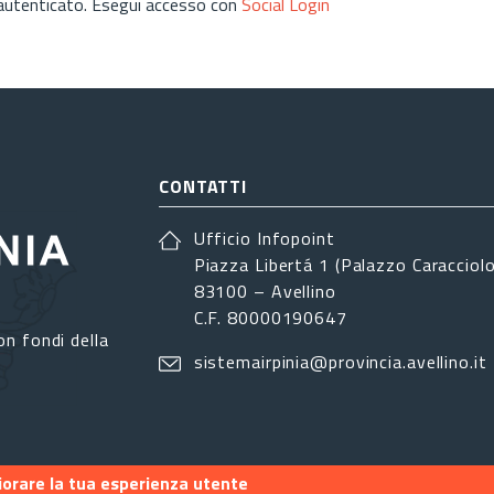
 autenticato. Esegui accesso con
Social Login
CONTATTI
Ufficio Infopoint
Piazza Libertá 1 (Palazzo Caracciolo
83100 – Avellino
C.F. 80000190647
on fondi della
sistemairpinia@provincia.avellino.it
liorare la tua esperienza utente