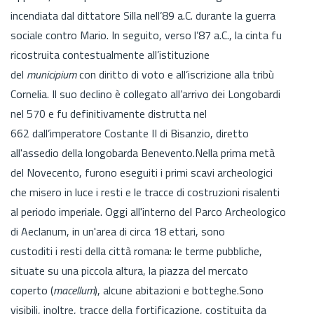
incendiata dal dittatore Silla nell’89 a.C. durante la guerra
sociale contro Mario. In seguito, verso l’87 a.C., la cinta fu
ricostruita contestualmente all’istituzione
del
municipium
con diritto di voto e all’iscrizione alla tribù
Cornelia. Il suo declino è collegato all’arrivo dei Longobardi
nel 570 e fu definitivamente distrutta nel
662 dall’imperatore Costante II di Bisanzio, diretto
all'assedio della longobarda Benevento.Nella prima metà
del Novecento, furono eseguiti i primi scavi archeologici
che misero in luce i resti e le tracce di costruzioni risalenti
al periodo imperiale. Oggi all'interno del Parco Archeologico
di Aeclanum, in un'area di circa 18 ettari, sono
custoditi i resti della città romana: le terme pubbliche,
situate su una piccola altura, la piazza del mercato
coperto (
macellum
), alcune abitazioni e botteghe.Sono
visibili, inoltre, tracce della fortificazione, costituita da