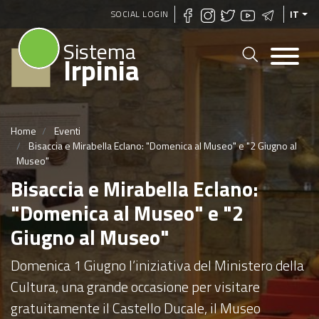
Salta
SOCIAL LOGIN
IT
al
Sistema
contenuto
Irpinia
principale
Home
Eventi
Bisaccia e Mirabella Eclano: "Domenica al Museo" e "2 Giugno al
Museo"
Bisaccia e Mirabella Eclano:
"Domenica al Museo" e "2
Giugno al Museo"
Domenica 1 Giugno l’iniziativa del Ministero della
Cultura, una grande occasione per visitare
gratuitamente il Castello Ducale, il Museo