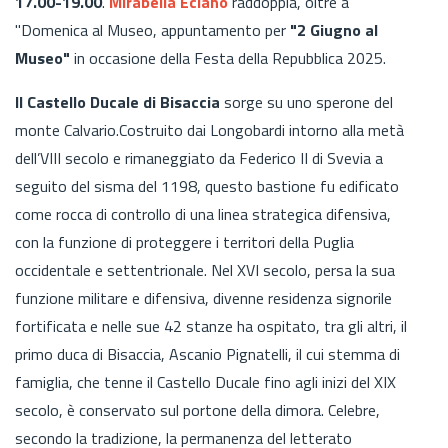
17.00-19.00
.
Mirabella Eclano
raddoppia, oltre a
"Domenica al Museo, appuntamento per
"2 Giugno al
Museo"
in occasione della Festa della Repubblica 2025.
Il Castello Ducale di Bisaccia
sorge su uno sperone del
monte Calvario.Costruito dai Longobardi intorno alla metà
dell’VIII secolo e rimaneggiato da Federico II di Svevia a
seguito del sisma del 1198, questo bastione fu edificato
come rocca di controllo di una linea strategica difensiva,
con la funzione di proteggere i territori della Puglia
occidentale e settentrionale. Nel XVI secolo, persa la sua
funzione militare e difensiva, divenne residenza signorile
fortificata e nelle sue 42 stanze ha ospitato, tra gli altri, il
primo duca di Bisaccia, Ascanio Pignatelli, il cui stemma di
famiglia, che tenne il Castello Ducale fino agli inizi del XIX
secolo, è conservato sul portone della dimora. Celebre,
secondo la tradizione, la permanenza del letterato