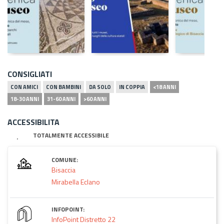
CONSIGLIATI
CON AMICI
CON BAMBINI
DA SOLO
IN COPPIA
<18 ANNI
18-30 ANNI
31-60 ANNI
>60 ANNI
ACCESSIBILITA
TOTALMENTE ACCESSIBILE
COMUNE:
Bisaccia
Mirabella Eclano
INFOPOINT:
InfoPoint Distretto 22