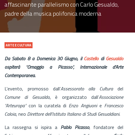
affascinante parallelismo con Carlo Gesualdo,
padre della musica polifonica moderna
ARTE E CULTURA
Da Sabato 8 a Domenica 30 Giugno, il
Castello
di
Gesualdo
ospiterà "Omaggio a Picasso", Internazionale d'Arte
Contemporanea.
L'evento, promosso dall’
Assessorato alla Cultura
del
Comune di Gesualdo
, è organizzato dall’
Associazione
"Arteuropa"
con la curatela di
Enzo Angiuoni
e
Francesco
Caloia
, neo
Direttore dell’Istituto Italiano di Studi Gesualdiani
.
La rassegna si ispira a
Pablo Picasso
, fondatore del