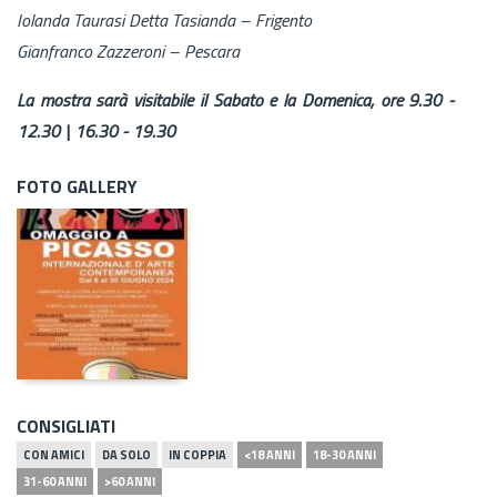
Iolanda Taurasi Detta Tasianda – Frigento
Gianfranco Zazzeroni – Pescara
La mostra sarà visitabile il Sabato e la Domenica, ore 9.30 -
12.30 | 16.30 - 19.30
FOTO GALLERY
CONSIGLIATI
CON AMICI
DA SOLO
IN COPPIA
<18 ANNI
18-30 ANNI
31-60 ANNI
>60 ANNI