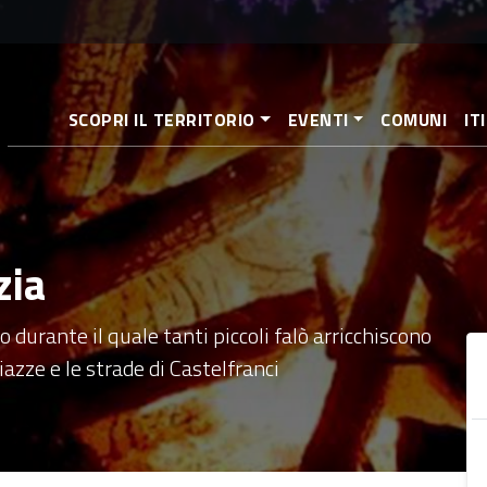
Salta
al
contenuto
principale
SCOPRI IL TERRITORIO
EVENTI
COMUNI
IT
zia
urante il quale tanti piccoli falò arricchiscono
iazze e le strade di Castelfranci