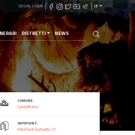
SOCIAL LOGIN
IT
INERARI
DISTRETTI
NEWS
COMUNE:
Castelfranci
INFOPOINT:
InfoPoint Distretto 21