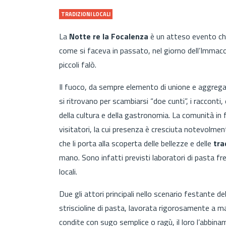
TRADIZIONI LOCALI
La
Notte re la Focalenza
è un atteso evento che
come si faceva in passato, nel giorno dell’Immacola
piccoli falò.
Il fuoco, da sempre elemento di unione e aggregazi
si ritrovano per scambiarsi “doe cunti”, i racconti,
della cultura e della gastronomia.
La comunità in 
visitatori, la cui presenza è cresciuta notevolme
che li porta alla scoperta delle bellezze e delle
tra
mano. Sono infatti previsti laboratori di pasta fre
locali.
Due gli attori principali nello scenario festante de
striscioline di pasta, lavorata rigorosamente a ma
condite con sugo semplice o ragù, il loro l’abbinam