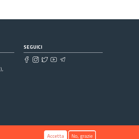
SEGUICI
),
Accetta
No, grazie