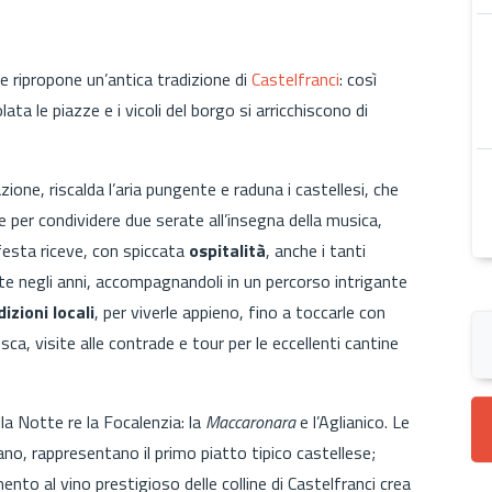
 ripropone un’antica tradizione di
Castelfranci
: così
ta le piazze e i vicoli del borgo si arricchiscono di
one, riscalda l’aria pungente e raduna i castellesi, che
 e per condividere due serate all’insegna della musica,
festa riceve, con spiccata
ospitalità
, anche i tanti
nte negli anni, accompagnandoli in un percorso intrigante
dizioni locali
, per viverle appieno, fino a toccarle con
sca, visite alle contrade e tour per le eccellenti cantine
lla Notte re la Focalenzia: la
Maccaronara
e l’Aglianico. Le
no, rappresentano il primo piatto tipico castellese;
ento al vino prestigioso delle colline di Castelfranci crea