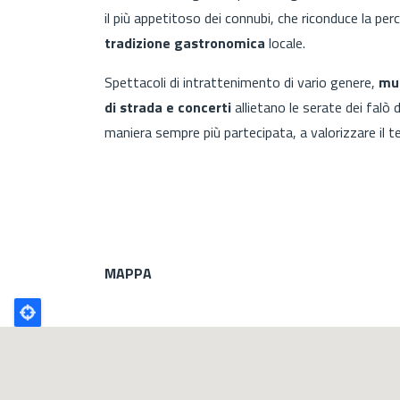
il più appetitoso dei connubi, che riconduce la per
tradizione gastronomica
locale.
Spettacoli di intrattenimento di vario genere,
mus
di strada e concerti
allietano le serate dei falò 
maniera sempre più partecipata, a valorizzare il terr
MAPPA
Poligono
GEO