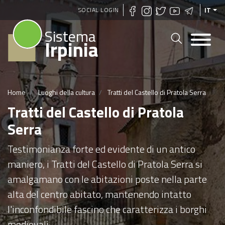
Salta
SOCIAL LOGIN
IT
al
Sistema
contenuto
Irpinia
principale
Home
Luoghi della cultura
Tratti del Castello di Pratola Serra
Tratti del Castello di Pratola
Serra
Testimonianza forte ed evidente di un antico
maniero, i Tratti del Castello di Pratola Serra si
amalgamano con le abitazioni poste nella parte
alta del centro abitato, mantenendo intatto
l'inconfondibile fascino che caratterizza i borghi
medievali