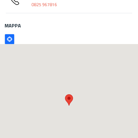
0825 967816
MAPPA
Poligono
GEO