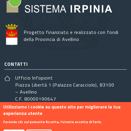
Progetto finanziato e realizzato con fondi
della Provincia di Avellino
CONTATTI
Ufficio Infopoint
Piazza Libertá 1 (Palazzo Caracciolo), 83100
– Avellino
C.F. 80000190647
Utilizziamo i cookie su questo sito per migliorare la tua
sistemairpinia@provincia.avellino.it
esperienza utente
SEGUICI
Facendo clic sul pulsante Accetta, l'utente accetta di farlo.