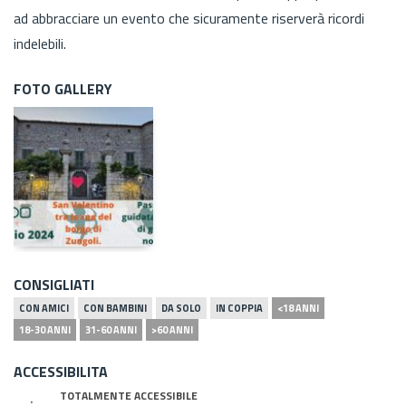
ad abbracciare un evento che sicuramente riserverà ricordi
indelebili.
FOTO GALLERY
CONSIGLIATI
CON AMICI
CON BAMBINI
DA SOLO
IN COPPIA
<18 ANNI
18-30 ANNI
31-60 ANNI
>60 ANNI
ACCESSIBILITA
TOTALMENTE ACCESSIBILE