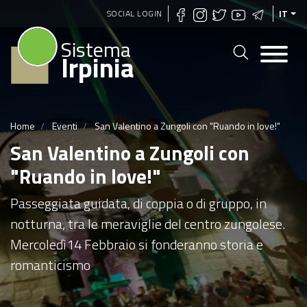
Salta
SOCIAL LOGIN
IT
al
Sistema
contenuto
Irpinia
principale
Home
Eventi
San Valentino a Zungoli con "Ruando in love!"
San Valentino a Zungoli con
"Ruando in love!"
Passeggiata guidata, di coppia o di gruppo, in
notturna, tra le meraviglie del centro zungolese.
Mercoledì14 Febbraio si fonderanno storia e
romanticismo