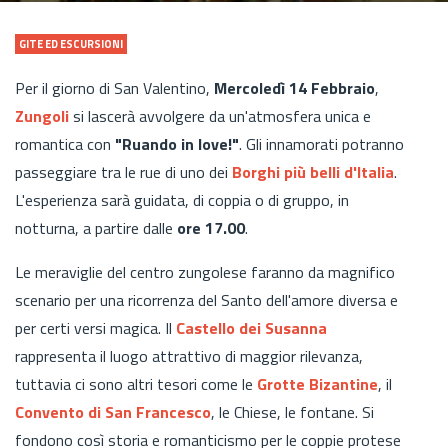
GITE ED ESCURSIONI
Per il giorno di San Valentino,
Mercoledì 14 Febbraio
,
Zungoli
si lascerà avvolgere da un'atmosfera unica e
romantica con
"Ruando in love!"
. Gli innamorati potranno
passeggiare tra le rue di uno dei
Borghi più belli d'Italia
.
L'esperienza sarà guidata, di coppia o di gruppo, in
notturna, a partire dalle
ore 17.00
.
Le meraviglie del centro zungolese faranno da magnifico
scenario per una ricorrenza del Santo dell'amore diversa e
per certi versi magica. Il
Castello dei Susanna
rappresenta il luogo attrattivo di maggior rilevanza,
tuttavia ci sono altri tesori come le
Grotte Bizantine
, il
Convento di San Francesco
, le Chiese, le fontane. Si
fondono così storia e romanticismo per le coppie protese