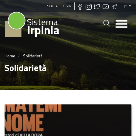
Salta
SOCIAL LOGIN
IT
al
Sistema
contenuto
Irpinia
principale
Home
Solidarietà
Solidarietà