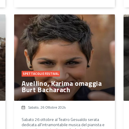
SPETTACOLI E FESTIVAL
Avellino, Karima omaggia
Burt Bacharach
Sabato, 26 Ottobre 2024
Sabato 26 ottobre al Teatro Gesualdo serata
dedicata all'intramontabile musica del pianista e