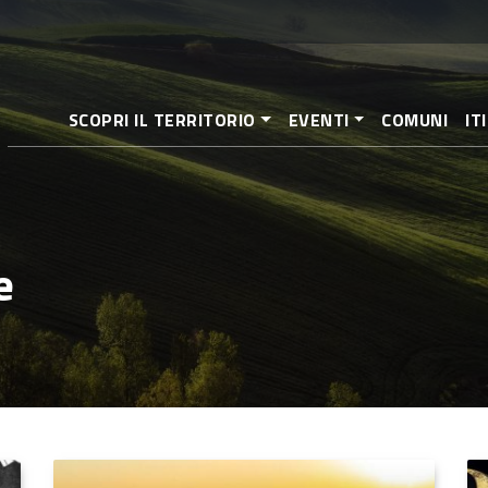
Salta
al
contenuto
principale
SCOPRI IL TERRITORIO
EVENTI
COMUNI
IT
e