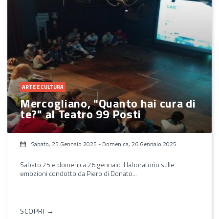
ARTE E CULTURA
Mercogliano, "Quanto hai cura di
te?" al Teatro 99 Posti
Sabato, 25 Gennaio 2025
-
Domenica, 26 Gennaio 2025
Sabato 25 e domenica 26 gennaio il laboratorio sulle
emozioni condotto da Piero di Donato...
SCOPRI →