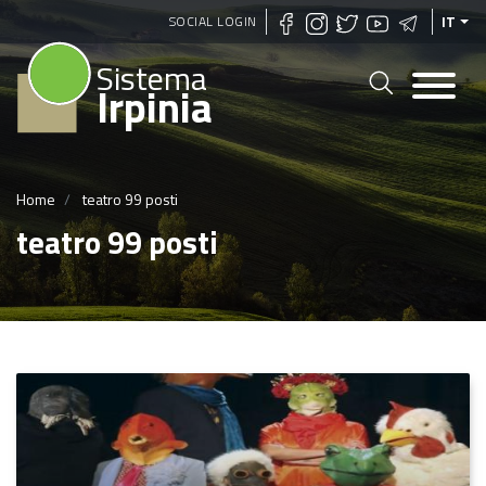
Salta
SOCIAL LOGIN
IT
al
Sistema
contenuto
Irpinia
principale
Home
teatro 99 posti
teatro 99 posti