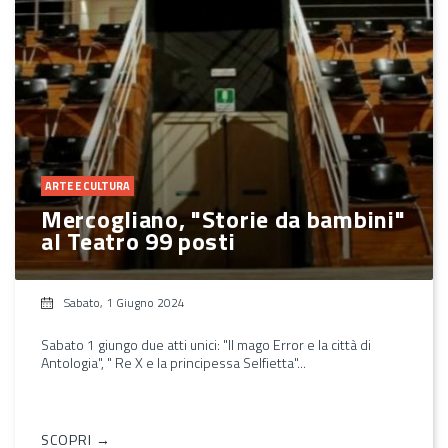
ARTE E CULTURA
Mercogliano, "Storie da bambini"
al Teatro 99 posti
Sabato, 1 Giugno 2024
Sabato 1 giungo due atti unici: "Il mago Error e la città di
Antologia", " Re X e la principessa Selfietta"...
SCOPRI →