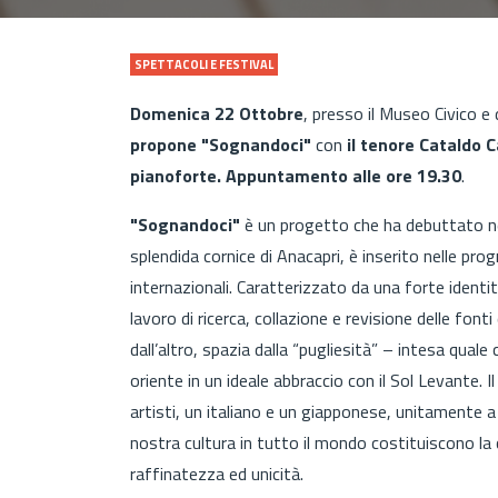
SPETTACOLI E FESTIVAL
Domenica 22 Ottobre
, presso il Museo Civico e 
propone "Sognandoci"
con
il tenore Cataldo C
pianoforte. Appuntamento alle ore 19.30
.
"Sognandoci"
è un progetto che ha debuttato ne
splendida cornice di Anacapri, è inserito nelle pro
internazionali. Caratterizzato da una forte identi
lavoro di ricerca, collazione e revisione delle fon
dall’altro, spazia dalla “pugliesità” – intesa quale c
oriente in un ideale abbraccio con il Sol Levante. 
artisti, un italiano e un giapponese, unitamente
nostra cultura in tutto il mondo costituiscono la 
raffinatezza ed unicità.