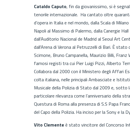
Cataldo Caputo
, fin da giovanissimo, si è segn
tenorile internazionale. Ha cantato oltre quaranta 
d’opera in Italia e nel mondo, dalla Scala di Milano
Napoli al Massimo di Palermo, dalla Canergie Hall 
dall’Auditorio Nacional de Madrid al Seoul Art Cent
dall'Arena di Verona al Petruzzelli di Bari. È stato
Scimone, Bruno Campanella, Maurizio Billi, Franz
famosi registi tra cui Pier Luigi Pizzi, Alberto T
Collabora dal 2000 con il Ministero degli Affari E
colta italiana, nelle principali Ambasciate e Istitu
Musicale della Polizia di Stato dal 2009 e, sotto la
particolare rilevanza come l’anniversario della stra
Questura di Roma alla presenza di S.S Papa Frances
del Capo della Polizia. Ha inciso per la Sony e la 
Vito Clemente
è stato vincitore del Concorso In