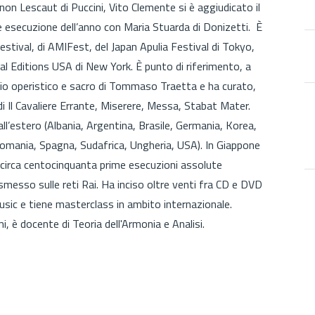
n Lescaut di Puccini, Vito Clemente si è aggiudicato il
re esecuzione dell’anno con Maria Stuarda di Donizetti. È
estival, di AMIFest, del Japan Apulia Festival di Tokyo,
l Editions USA di New York. È punto di riferimento, a
torio operistico e sacro di Tommaso Traetta e ha curato,
i Il Cavaliere Errante, Miserere, Messa, Stabat Mater.
all’estero (Albania, Argentina, Brasile, Germania, Korea,
omania, Spagna, Sudafrica, Ungheria, USA). In Giappone
a circa centocinquanta prime esecuzioni assolute
asmesso sulle reti Rai. Ha inciso oltre venti fra CD e DVD
ic e tiene masterclass in ambito internazionale.
i, è docente di Teoria dell'Armonia e Analisi.