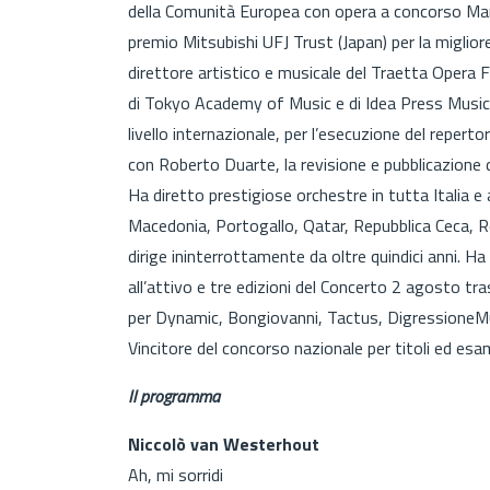
della Comunità Europea con opera a concorso Mano
premio Mitsubishi UFJ Trust (Japan) per la miglio
direttore artistico e musicale del Traetta Opera F
di Tokyo Academy of Music e di Idea Press Musica
livello internazionale, per l’esecuzione del reper
con Roberto Duarte, la revisione e pubblicazione d
Ha diretto prestigiose orchestre in tutta Italia e 
Macedonia, Portogallo, Qatar, Repubblica Ceca, R
dirige ininterrottamente da oltre quindici anni. H
all’attivo e tre edizioni del Concerto 2 agosto tr
per Dynamic, Bongiovanni, Tactus, DigressioneMus
Vincitore del concorso nazionale per titoli ed esam
Il programma
Niccolò van Westerhout
Ah, mi sorridi