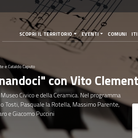
Aller
au
contenu
principal
SCOPRI IL TERRITORIO
EVENTI
COMUNI
IT
te e Cataldo Caputo
gnandoci" con Vito Clemen
Museo Civico e della Ceramica. Nel programma
o Tosti, Pasquale la Rotella, Massimo Parente,
ro e Giacomo Puccini