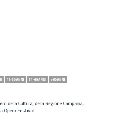
NI
18-30 ANNI
31-60 ANNI
>60 ANNI
tero della Cultura, della Regione Campania,
ta Opera Festival