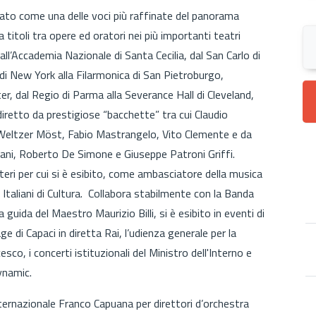
alato come una delle voci più raffinate del panorama
titoli tra opere ed oratori nei più importanti teatri
 all’Accademia Nazionale di Santa Cecilia, dal San Carlo di
di New York alla Filarmonica di San Pietroburgo,
er, dal Regio di Parma alla Severance Hall di Cleveland,
 diretto da prestigiose “bacchette” tra cui Claudio
 Weltzer Möst, Fabio Mastrangelo, Vito Clemente e da
errani, Roberto De Simone e Giuseppe Patroni Griffi.
steri per cui si è esibito, come ambasciatore della musica
ti Italiani di Cultura. Collabora stabilmente con la Banda
 guida del Maestro Maurizio Billi, si è esibito in eventi di
ge di Capaci in diretta Rai, l’udienza generale per la
co, i concerti istituzionali del Ministro dell'Interno e
Dynamic.
ternazionale Franco Capuana per direttori d’orchestra