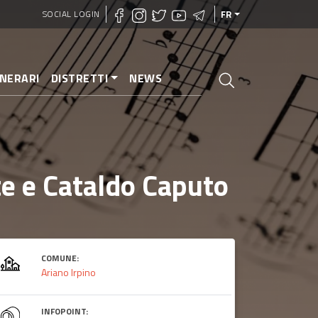
SOCIAL LOGIN
FR
INERARI
DISTRETTI
NEWS
te e Cataldo Caputo
COMUNE:
Ariano Irpino
INFOPOINT: