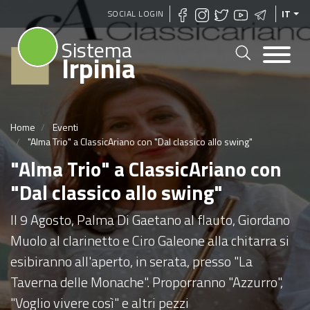
Salta
SOCIAL LOGIN
IT
al
Sistema
contenuto
Irpinia
principale
Home
Eventi
"Alma Trio" a ClassicAriano con "Dal classico allo swing"
"Alma Trio" a ClassicAriano con
"Dal classico allo swing"
Il 9 Agosto, Palma Di Gaetano al flauto, Giordano
Muolo al clarinetto e Ciro Galeone alla chitarra si
esibiranno all'aperto, in serata, presso "La
Taverna delle Monache". Proporranno "Azzurro",
"Voglio vivere così" e altri pezzi