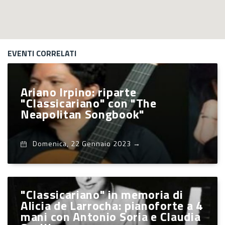
EVENTI CORRELATI
Ariano Irpino: riparte
"Classicariano" con "The
Neapolitan Songbook"
Domenica, 22 Gennaio 2023
→
"Classicariano" in memoria di
Alicia de Larrocha: pianoforte a 4
mani con Antonio Soria e Claudia