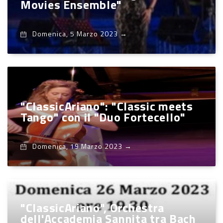
Movies Ensemble"
Domenica, 5 Marzo 2023
→
"ClassicAriano": "Classic meets
Tango" con il "Duo Fortecello"
Domenica, 19 Marzo 2023
→
"ClassicAriano", Orchestra
dell'Accademia Sannita tra Bach