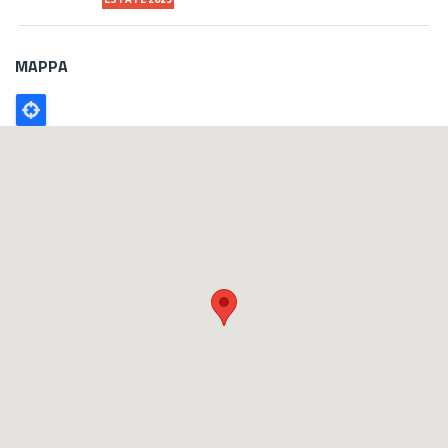
MAPPA
Poligono
GEO