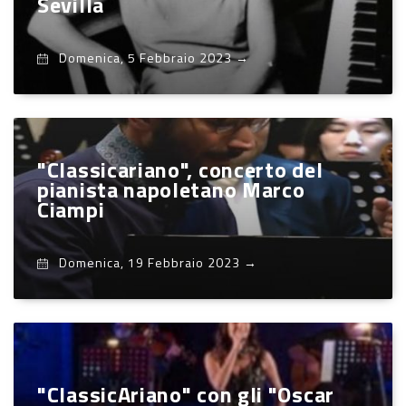
Sevilla
Domenica, 5 Febbraio 2023
→
"Classicariano", concerto del
pianista napoletano Marco
Ciampi
Domenica, 19 Febbraio 2023
→
"ClassicAriano" con gli "Oscar