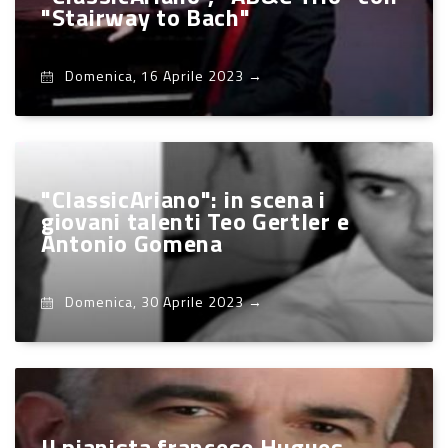
"Stairway to Bach"
Domenica, 16 Aprile 2023
→
"ClassicAriano": in scena i
giovani talenti Teo Gertler e
Antonio Gomena
Domenica, 30 Aprile 2023
→
Il pianista francese Hugues