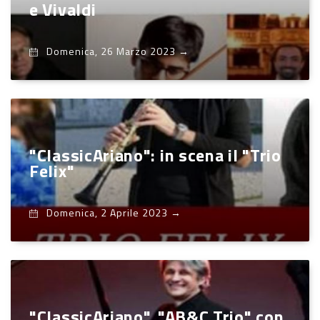
e Vivaldi
Domenica, 26 Marzo 2023
→
"ClassicAriano": in scena il "Trio
Felix"
Domenica, 2 Aprile 2023
→
"ClassicAriano", "AB&C Trio" con