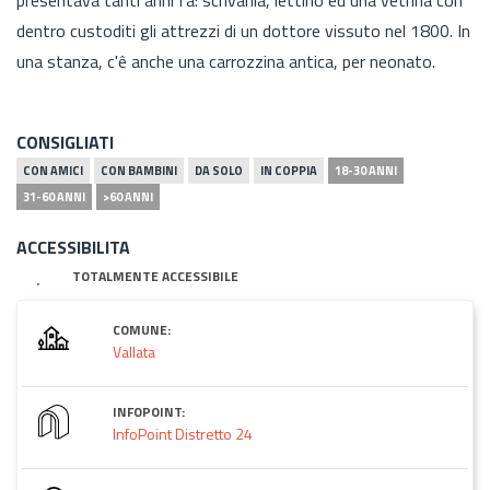
dentro custoditi gli attrezzi di un dottore vissuto nel 1800. In
una stanza, c'ê anche una carrozzina antica, per neonato.
CONSIGLIATI
CON AMICI
CON BAMBINI
DA SOLO
IN COPPIA
18-30 ANNI
31-60 ANNI
>60 ANNI
ACCESSIBILITA
TOTALMENTE ACCESSIBILE
COMUNE:
Vallata
INFOPOINT:
InfoPoint Distretto 24