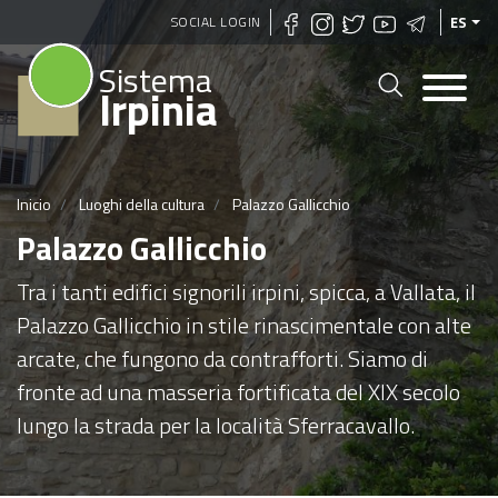
Pasar
SOCIAL LOGIN
ES
al
Sistema
contenido
Irpinia
principal
Inicio
Luoghi della cultura
Palazzo Gallicchio
Palazzo Gallicchio
Tra i tanti edifici signorili irpini, spicca, a Vallata, il
Palazzo Gallicchio in stile rinascimentale con alte
arcate, che fungono da contrafforti. Siamo di
fronte ad una masseria fortificata del XIX secolo
lungo la strada per la località Sferracavallo.