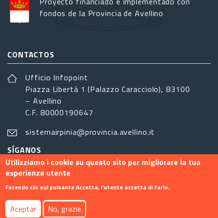
Proyecto financiado e implementado con
fondos de la Provincia de Avellino
CONTACTOS
Ufficio Infopoint
Piazza Libertá 1 (Palazzo Caracciolo), 83100
– Avellino
C.F. 80000190647
sistemairpinia@provincia.avellino.it
SÍGANOS
Utilizziamo i cookie su questo sito per migliorare la tua
esperienza utente
Facendo clic sul pulsante Accetta, l'utente accetta di farlo.
Footer menu
Aceptar
No, grazie
Contacto
Info
Privacy