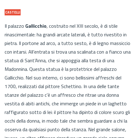
CASTELLI
Il palazzo
Gallicchio
, costruito nel XIII secolo, è di stile
rinascimentale: ha grandi arcate laterali, è tutto rivestito in
pietra. Il portone ad arco, a tutto sesto, è di legno massiccio
con intarsi. All’entrata si trova una scalinata con a fianco una
statua di Sant’Anna, che si appoggia alla testa di una
Madonnina. Questa statua è la protettrice del palazzo
Gallicchio. Nel suo interno, ci sono bellissimi affreschi del
1700, realizzati dal pittore Schettino. In una delle tante
stanze del palazzo c'è un affresco che ritrae una donna
vestita di abiti antichi, che immerge un piede in un laghetto
raffigurato sotto di lei: il pittore ha dipinto di colore scuro gli
occhi della donna, in modo tale che sembra guardare a chi la
osserva da qualsiasi punto della stanza. Nel grande salone,
invece, un altro affresco riproduce un grande cielo azzurro,