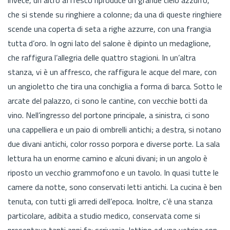
che si stende su ringhiere a colonne; da una di queste ringhiere
scende una coperta di seta a righe azzurre, con una frangia
tutta d’oro. In ogni lato del salone è dipinto un medaglione,
che raffigura l’allegria delle quattro stagioni. In un’altra
stanza, vi è un affresco, che raffigura le acque del mare, con
un angioletto che tira una conchiglia a forma di barca. Sotto le
arcate del palazzo, ci sono le cantine, con vecchie botti da
vino. Nell’ingresso del portone principale, a sinistra, ci sono
una cappelliera e un paio di ombrelli antichi; a destra, si notano
due divani antichi, color rosso porpora e diverse porte. La sala
lettura ha un enorme camino e alcuni divani; in un angolo è
riposto un vecchio grammofono e un tavolo. In quasi tutte le
camere da notte, sono conservati letti antichi. La cucina è ben
tenuta, con tutti gli arredi dell’epoca. Inoltre, c’ê una stanza
particolare, adibita a studio medico, conservata come si
presentava tanti anni fa: scrivania, lettino ed una vetrina con