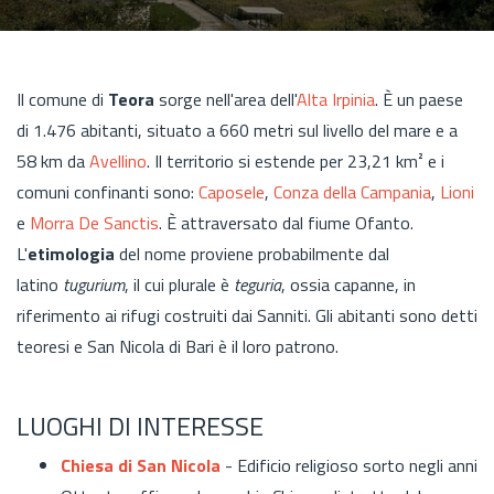
Il comune di
Teora
sorge nell'area dell'
Alta Irpinia
. È un paese
di 1.476 abitanti, situato a 660 metri sul livello del mare e a
58 km da
Avellino
. Il territorio si estende per 23,21 km² e i
comuni confinanti sono:
Caposele
,
Conza della Campania
,
Lioni
e
Morra De Sanctis
. È attraversato dal fiume Ofanto.
L'
etimologia
del nome proviene probabilmente dal
latino
tugurium
, il cui plurale è
teguria
, ossia capanne, in
riferimento ai rifugi costruiti dai Sanniti. Gli abitanti sono detti
teoresi e San Nicola di Bari è il loro patrono.
LUOGHI DI INTERESSE
Chiesa di San Nicola
- Edificio religioso sorto negli anni