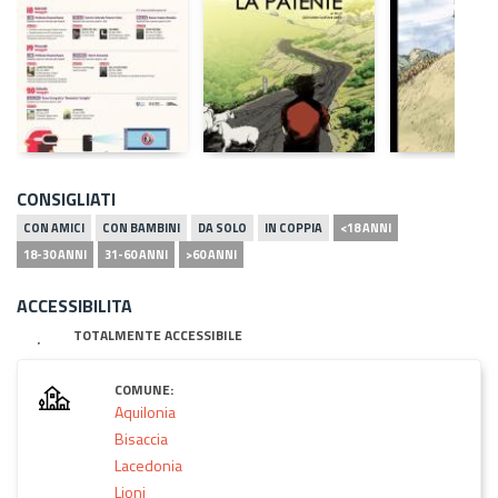
CONSIGLIATI
CON AMICI
CON BAMBINI
DA SOLO
IN COPPIA
<18 ANNI
18-30 ANNI
31-60 ANNI
>60 ANNI
ACCESSIBILITA
TOTALMENTE ACCESSIBILE
COMUNE:
Aquilonia
Bisaccia
Lacedonia
Lioni