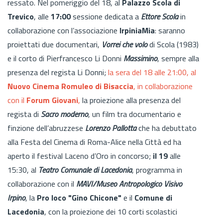
ressato. Nel pomeriggio del 18, al
Palazzo Scola di
Trevico
, alle
17:00
sessione dedicata a
Ettore Scola
in
colla­borazione con l’associazione
IrpiniaMia
: saranno
proiettati due documentari,
Vorrei che volo
di Scola (1983)
e il corto di Pierfrancesco Li Donni
Massimino
, sempre alla
presenza del regista Li Donni;
la sera del 18 alle 21:00, al
Nuovo Cinema Romuleo di Bisaccia
, in collaborazione
con il
Forum Giovani
,
la proiezione alla presenza del
regista di
Sacro moderno
, un film tra documentario e
finzione dell’abruzzese
Lorenzo Pallotta
che ha debuttato
alla Festa del Cinema di Roma-Alice nella Città ed ha
aperto il festival Laceno d’Oro in concorso;
il 19
alle
15:30, al
Teatro Co­munale di Lacedonia
, programma in
collaborazione con il
MAVI/Museo
Antropologico Visivo
Irpino
, la
Pro loco "Gino Chicone"
e il
Comune di
Lacedonia
, con la proiezione dei 10 corti scolastici