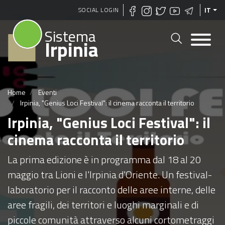
Salta
SOCIAL LOGIN
IT
al
Sistema
contenuto
Irpinia
principale
Home
Eventi
Irpinia, "Genius Loci Festival": il cinema racconta il territorio
Irpinia, "Genius Loci Festival": il
cinema racconta il territorio
La prima edizione è in programma dal 18 al 20
maggio tra Lioni e l'Irpinia d'Oriente. Un festival-
laboratorio per il racconto delle aree interne, delle
aree fragili, dei territori e luoghi marginali e di
piccole comunità attraverso alcuni cortometraggi