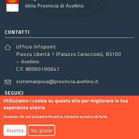
della Provincia di Avellino
CONTATTI
Ufficio Infopoint
Piazza Libertá 1 (Palazzo Caracciolo), 83100
– Avellino
C.F. 80000190647
sistemairpinia@provincia.avellino.it
SEGUICI
Utilizziamo i cookie su questo sito per migliorare la tua
esperienza utente
Facendo clic sul pulsante Accetta, l'utente accetta di farlo.
Footer menu
Accetta
No, grazie
Contatti
Info
Privacy