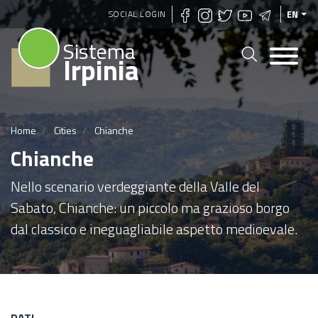
Skip
SOCIAL LOGIN
EN
to
Sistema
main
Irpinia
content
Home
Cities
Chianche
Chianche
Nello scenario verdeggiante della Valle del
Sabato, Chianche: un piccolo ma grazioso borgo
dal classico e ineguagliabile aspetto medioevale.
DATI