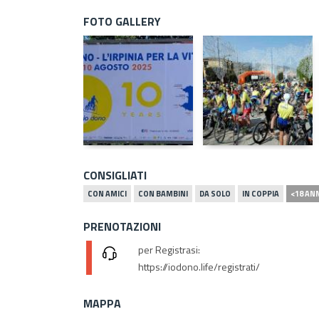
FOTO GALLERY
CONSIGLIATI
CON AMICI
CON BAMBINI
DA SOLO
IN COPPIA
<18 AN
PRENOTAZIONI
per Registrasi:
https://iodono.life/registrati/
MAPPA