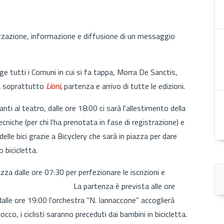
izzazione, informazione e diffusione di un messaggio
e tutti i Comuni in cui si fa tappa, Morra De Sanctis,
ma soprattutto
Lioni,
partenza e arrivo di tutte le edizioni.
anti al teatro, dalle ore 18:00 ci sarà l'allestimento della
tecniche (per chi l'ha prenotata in fase di registrazione) e
elle bici grazie a Bicyclery che sarà in piazza per dare
o bicicletta.
azza dalle ore 07:30 per perfezionare le iscrizioni e
niche. La partenza è prevista alle ore
dalle ore 19:00 l'orchestra "N. Iannaccone" accoglierà
Rocco, i ciclisti saranno preceduti dai bambini in bicicletta.