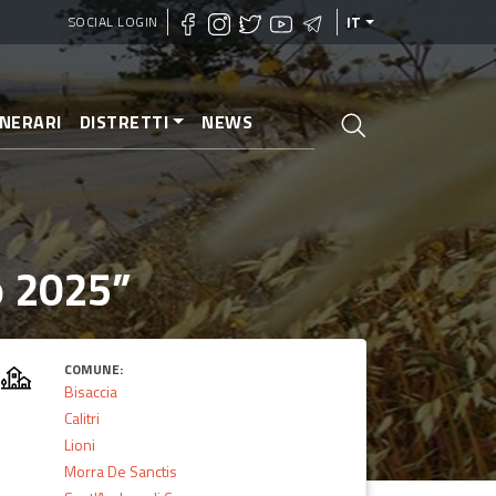
SOCIAL LOGIN
IT
INERARI
DISTRETTI
NEWS
no 2025”
COMUNE:
Bisaccia
Calitri
Lioni
Morra De Sanctis