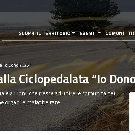
Salta
al
contenuto
principale
SCOPRI IL TERRITORIO
EVENTI
COMUNI
IT
ata “Io Dono 2025”
a alla Ciclopedalata “Io Do
e a Lioni, che riesce ad unire le comunità dei
ne organi e malattie rare