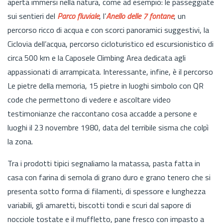
aperta immersi nella natura, come ad esempio: le passeggiate
sui sentieri del
Parco fluviale
, l’
Anello delle 7 fontane
, un
percorso ricco di acqua e con scorci panoramici suggestivi, la
Ciclovia dell’acqua, percorso cicloturistico ed escursionistico di
circa 500 km e la Caposele Climbing Area dedicata agli
appassionati di arrampicata. Interessante, infine, è il percorso
Le pietre della memoria, 15 pietre in luoghi simbolo con QR
code che permettono di vedere e ascoltare video
testimonianze che raccontano cosa accadde a persone e
luoghi il 23 novembre 1980, data del terribile sisma che colpì
la zona.
Tra i prodotti tipici segnaliamo la matassa, pasta fatta in
casa con farina di semola di grano duro e grano tenero che si
presenta sotto forma di filamenti, di spessore e lunghezza
variabili, gli amaretti, biscotti tondi e scuri dal sapore di
nocciole tostate e il muffletto, pane fresco con impasto a