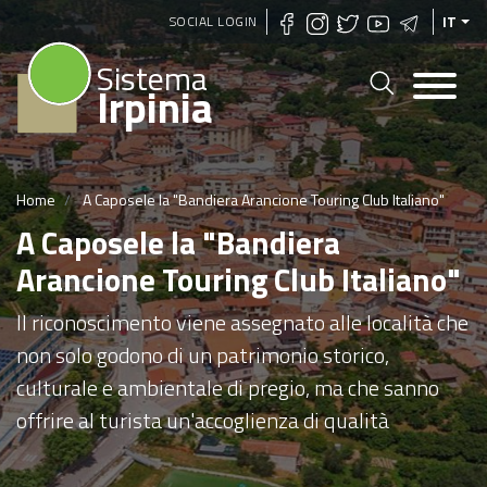
Salta
SOCIAL LOGIN
IT
al
Sistema
contenuto
Irpinia
principale
Home
A Caposele la "Bandiera Arancione Touring Club Italiano"
A Caposele la "Bandiera
Arancione Touring Club Italiano"
Il riconoscimento viene assegnato alle località che
non solo godono di un patrimonio storico,
culturale e ambientale di pregio, ma che sanno
offrire al turista un'accoglienza di qualità