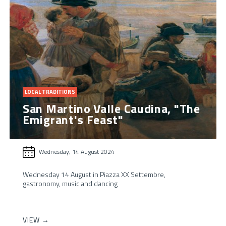
LOCAL TRADITIONS
San Martino Valle Caudina, "The
Emigrant's Feast"
Wednesday, 14 August 2024
Wednesday 14 August in Piazza XX Settembre,
gastronomy, music and dancing
VIEW →