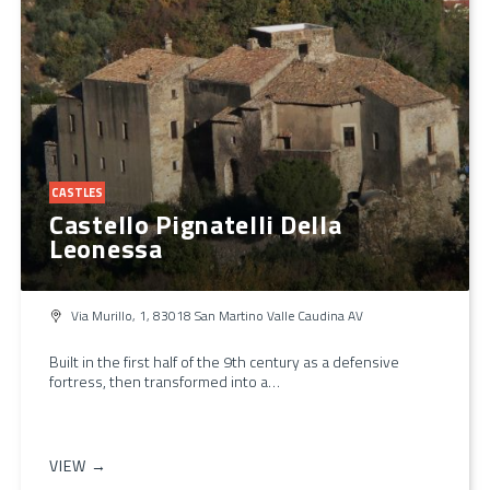
CASTLES
Castello Pignatelli Della
Leonessa
Via Murillo, 1, 83018 San Martino Valle Caudina AV
Built in the first half of the 9th century as a defensive
fortress, then transformed into a…
VIEW →