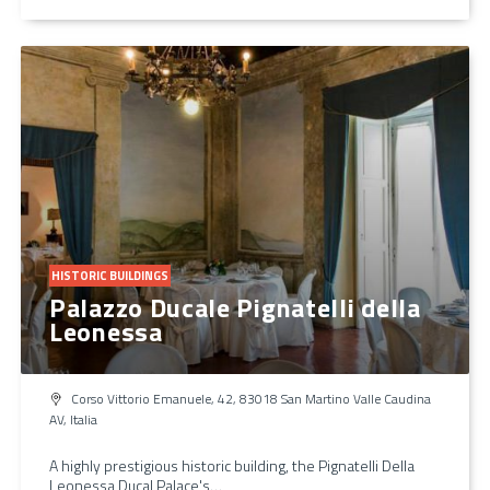
HISTORIC BUILDINGS
Palazzo Ducale Pignatelli della
Leonessa
Corso Vittorio Emanuele, 42, 83018 San Martino Valle Caudina
AV, Italia
A highly prestigious historic building, the Pignatelli Della
Leonessa Ducal Palace's…