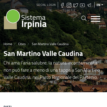
Skip
SOCIAL LOGIN
EN
to
Sistema
main
Irpinia
content
Home
Cities
San Martino Valle Caudina
San Martino Valle Caudina
Chi ama l'aria salubre, la natura incontaminata
non può fare a meno di una tappa a San Martino
Valle Caudina, nel Parco Regionale del Partenio.
DATI