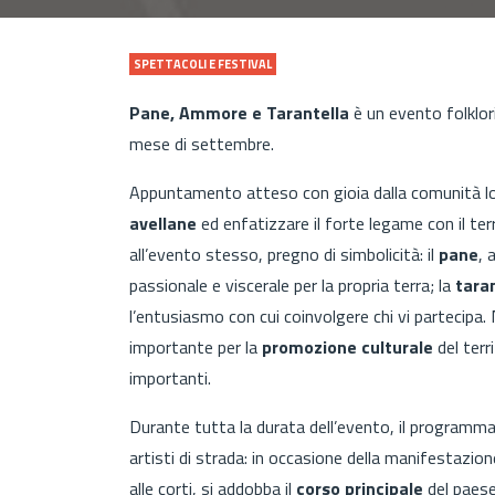
SPETTACOLI E FESTIVAL
Pane, Ammore e Tarantella
è un evento folklo
mese di settembre.
Appuntamento atteso con gioia dalla comunità l
avellane
ed enfatizzare il forte legame con il ter
all’evento stesso, pregno di simbolicità: il
pane
, 
passionale e viscerale per la propria terra; la
tara
l’entusiasmo con cui coinvolgere chi vi partecipa
importante per la
promozione culturale
del terr
importanti.
Durante tutta la durata dell’evento, il programma p
artisti di strada: in occasione della manifestazion
alle corti, si addobba il
corso principale
del paese 