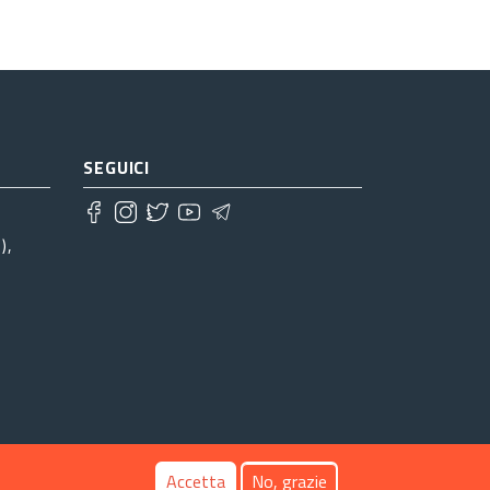
SEGUICI
),
Accetta
No, grazie