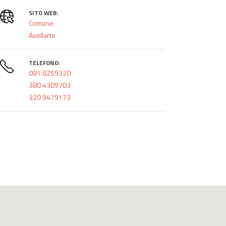
SITO WEB:
Comune
Avellarte
TELEFONO:
081 8259320
380 4309703
320 9479173