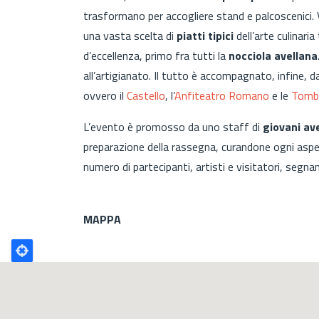
trasformano per accogliere stand e palcoscenici.
una vasta scelta di
piatti tipici
dell’arte culinaria
d’eccellenza, primo fra tutti la
nocciola avellana
all’artigianato. Il tutto è accompagnato, infine, d
ovvero il
Castello
, l’
Anfiteatro Romano
e le
Tomb
L’evento è promosso da uno staff di
giovani ave
preparazione della rassegna, curandone ogni aspett
numero di partecipanti, artisti e visitatori, segn
MAPPA
Poligono
GEO