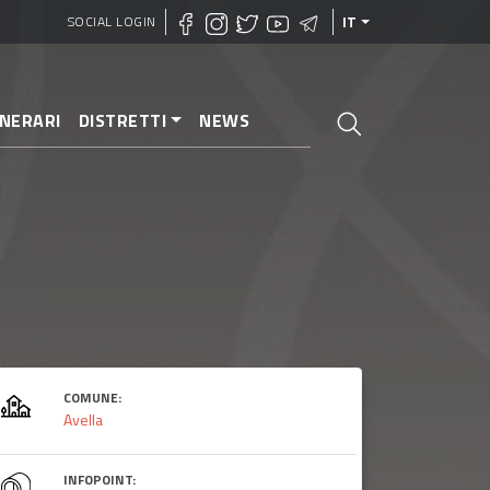
SOCIAL LOGIN
IT
INERARI
DISTRETTI
NEWS
COMUNE:
Avella
INFOPOINT: