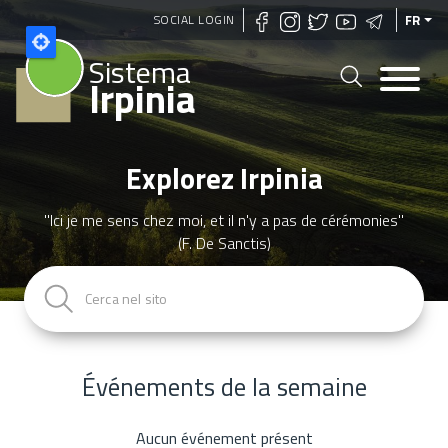
Aller
SOCIAL LOGIN
FR
au
Sistema
contenu
Irpinia
principal
Explorez Irpinia
"Ici je me sens chez moi, et il n'y a pas de cérémonies"
(F. De Sanctis)
Événements de la semaine
Aucun événement présent