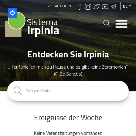
Direkt
SOCIAL LOGIN
DE
zum
Sistema
Inhalt
Irpinia
Entdecken Sie Irpinia
„Hier fühle ich mich zu Hause und es gibt keine Zeremonien“
(F. De Sanctis)
Ereignisse der Woche
Keine Veranstaltungen vorhanden