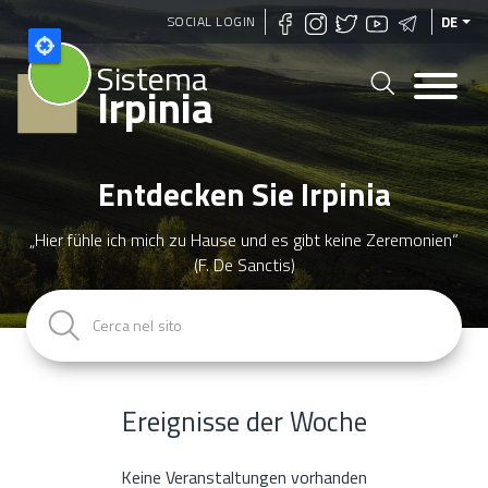
Direkt
SOCIAL LOGIN
DE
zum
Sistema
Inhalt
Irpinia
Entdecken Sie Irpinia
„Hier fühle ich mich zu Hause und es gibt keine Zeremonien“
(F. De Sanctis)
Ereignisse der Woche
Keine Veranstaltungen vorhanden