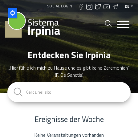
Direkt
SOCIAL LOGIN
DE
zum
Sistema
Inhalt
Irpinia
Entdecken Sie Irpinia
„Hier fühle ich mich zu Hause und es gibt keine Zeremonien“
(F. De Sanctis)
Ereignisse der Woche
Keine Veranstaltungen vorhanden