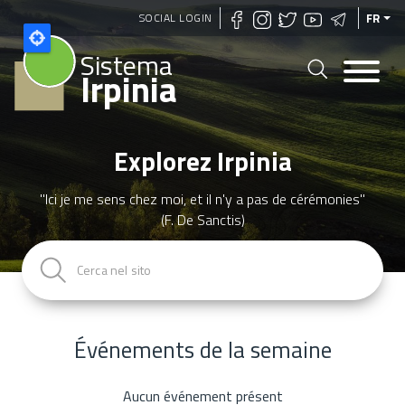
Aller
SOCIAL LOGIN
FR
au
Sistema
contenu
Irpinia
principal
Explorez Irpinia
"Ici je me sens chez moi, et il n'y a pas de cérémonies"
(F. De Sanctis)
Événements de la semaine
Aucun événement présent