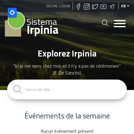
Aller
SOCIAL LOGIN
FR
au
Sistema
contenu
Irpinia
principal
Explorez Irpinia
"Ici je me sens chez moi, et il n'y a pas de cérémonies"
(F. De Sanctis)
Événements de la semaine
Aucun événement présent