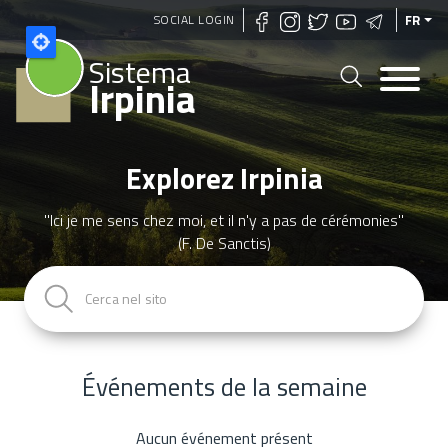
Aller
SOCIAL LOGIN
FR
au
Sistema
contenu
Irpinia
principal
Explorez Irpinia
"Ici je me sens chez moi, et il n'y a pas de cérémonies"
(F. De Sanctis)
Événements de la semaine
Aucun événement présent