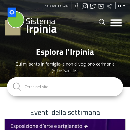
Salta
SOCIAL LOGIN
IT
al
Sistema
contenuto
Irpinia
principale
Esplora l'Irpinia
"Qui mi sento in famiglia, e non ci vogliono cerimonie"
(F. De Sanctis)
Eventi della settimana