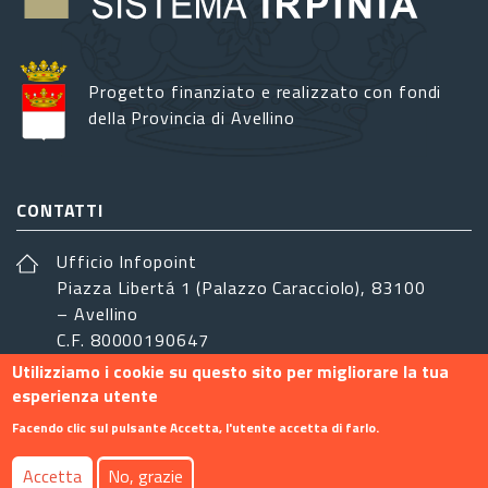
Progetto finanziato e realizzato con fondi
della Provincia di Avellino
CONTATTI
Ufficio Infopoint
Piazza Libertá 1 (Palazzo Caracciolo), 83100
– Avellino
C.F. 80000190647
Utilizziamo i cookie su questo sito per migliorare la tua
sistemairpinia@provincia.avellino.it
esperienza utente
SEGUICI
Facendo clic sul pulsante Accetta, l'utente accetta di farlo.
Accetta
No, grazie