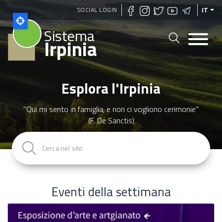
Salta
SOCIAL LOGIN
IT
al
Sistema
contenuto
Irpinia
principale
Esplora l'Irpinia
"Qui mi sento in famiglia, e non ci vogliono cerimonie"
(F. De Sanctis)
Eventi della settimana