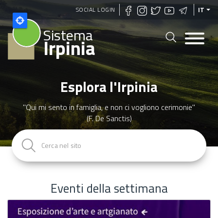
Salta
SOCIAL LOGIN
IT
al
Sistema
contenuto
Irpinia
principale
Esplora l'Irpinia
"Qui mi sento in famiglia, e non ci vogliono cerimonie"
(F. De Sanctis)
Eventi della settimana