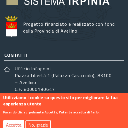
Progetto finanziato e realizzato con fondi
della Provincia di Avellino
CONTATTI
Ufficio Infopoint
Piazza Libertá 1 (Palazzo Caracciolo), 83100
– Avellino
C.F. 80000190647
Utilizziamo i cookie su questo sito per migliorare la tua
sistemairpinia@provincia.avellino.it
esperienza utente
SEGUICI
Facendo clic sul pulsante Accetta, l'utente accetta di farlo.
Accetta
No, grazie