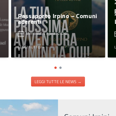
“Non è solo una maglia”,
promossa dall’associazione
i
“… per la Storia…” in piazza
Libertà.
Martedì, 4 Agosto 2026
LEGGI TUTTO →
LEGGI TUTTE LE NEWS →