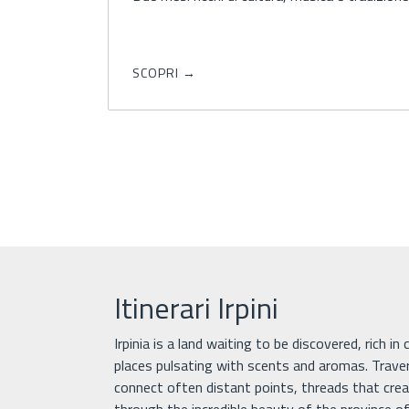
pozzo pronto a raccoglierli e un borgo…
SCOPRI →
Itinerari Irpini
Irpinia is a land waiting to be discovered, rich in
places pulsating with scents and aromas. Trave
connect often distant points, threads that creat