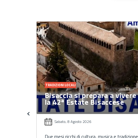
TRADIZIONI LOCALI
 vivere
"Il Borgo dei Desideri"
ese
torna a Summonte
‹
Sabato, 8 Agosto 2026
e tradizione
Un grande albero carico di desideri, un antico