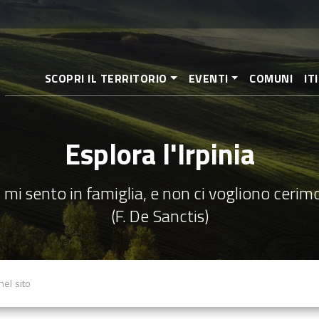
Salta
al
contenuto
principale
SCOPRI IL TERRITORIO
EVENTI
COMUNI
IT
Esplora l'Irpinia
 mi sento in famiglia, e non ci vogliono cerim
(F. De Sanctis)