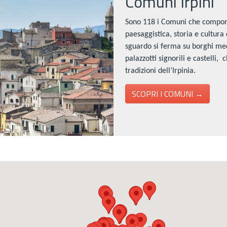
Comuni Irpini
Sono 118 i Comuni che compong
paesaggistica, storia e cultura o
sguardo si ferma su borghi medi
palazzotti signorili e castelli,
tradizioni dell’Irpinia.
SCOPRI I COMUNI →