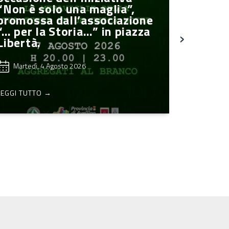
Passaporto Irpino, in tanti
›
già in viaggio
Lunedì, 3 Agosto 2026
LEGGI TUTTO →