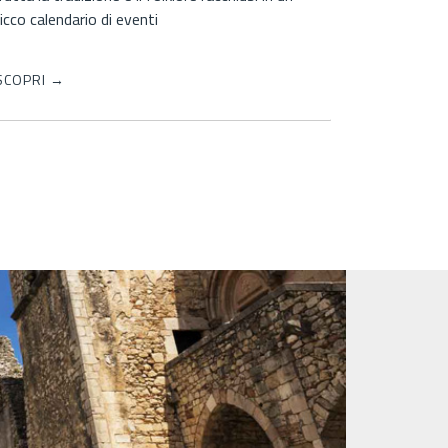
convivialità
SCOPRI →
SCOPRI →