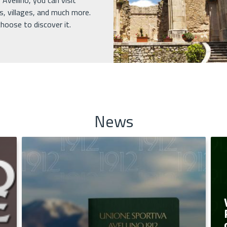
Avellino, you can visit
s, villages, and much more.
hoose to discover it.
News
VISTO SPECIAL sul
Passaporto Irpino, in
occasione dell’iniziativa