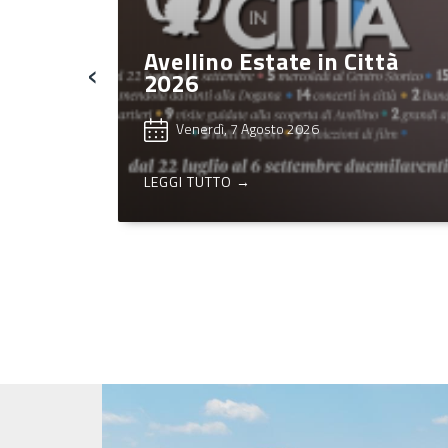
ttà
Passaporto Irpino – Comun
‹
aderenti
Mercoledì, 5 Agosto 2026
LEGGI TUTTO →