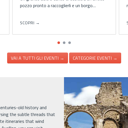
ricco calendario di eventi
SCOPRI →
VAI A TUTTI GLI EVENTI →
CATEGORIE EVENTI →
 centuries-old history and
rsing the subtle threads that
e itineraries that wind