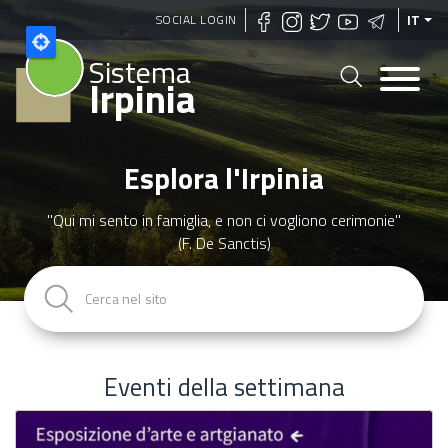
Salta
SOCIAL LOGIN
IT
al
Sistema
contenuto
Irpinia
principale
Esplora l'Irpinia
"Qui mi sento in famiglia, e non ci vogliono cerimonie"
(F. De Sanctis)
Eventi della settimana