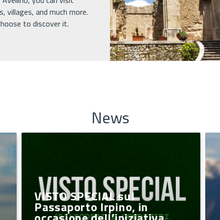
Avellino, you can visit
s, villages, and much more.
hoose to discover it.
News
VISTO SPECIAL sul
Passaporto Irpino, in
occasione dell’iniziativa