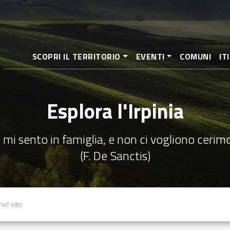
Salta
al
contenuto
principale
SCOPRI IL TERRITORIO
EVENTI
COMUNI
IT
Esplora l'Irpinia
 mi sento in famiglia, e non ci vogliono cerim
(F. De Sanctis)