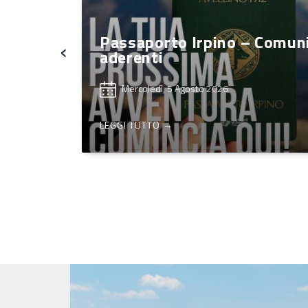
ttà
Passaporto Irpino – Comun
‹
aderenti
Mercoledì, 5 Agosto 2026
LEGGI TUTTO →