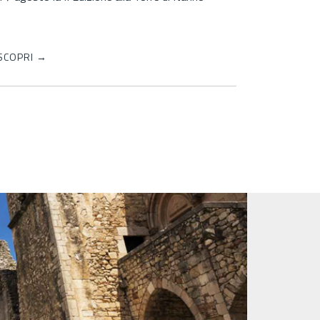
convivialità
SCOPRI →
SCOPRI →