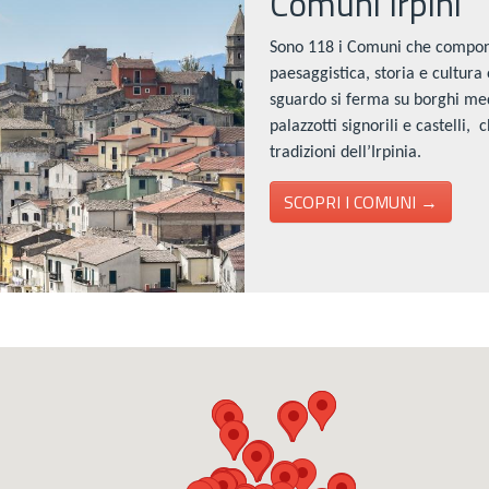
Comuni Irpini
Sono 118 i Comuni che compong
paesaggistica, storia e cultura o
sguardo si ferma su borghi medi
palazzotti signorili e castelli,
tradizioni dell’Irpinia.
SCOPRI I COMUNI →