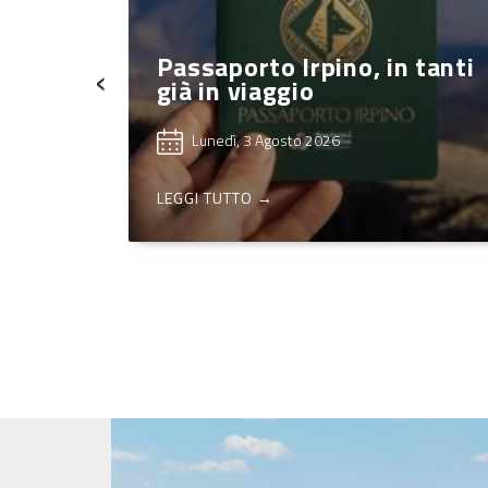
Il PASSAPORTO IRPINO di
Provincia e US Avellino:
 tanti
Google Form da compilare
‹
da parte dei Comuni
Lunedì, 27 Luglio 2026
LEGGI TUTTO →