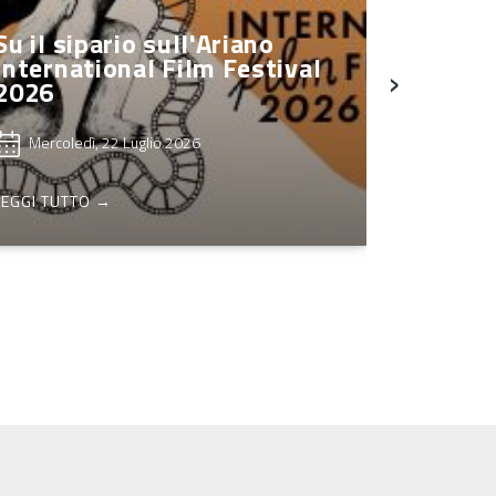
Venticano accende i
riflettori sul teatro: prima
edizione del "Venticano
›
Teatro Festival"
Giovedì, 16 Luglio 2026
LEGGI TUTTO →