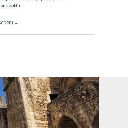
di degustazioni e incontri
SCOPRI →
SCOPRI →