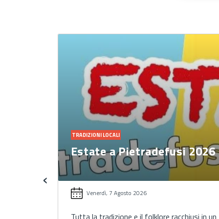
TRADIZIONI LOCALI
i 2026
Calitri torna indietro nel
tempo con "La Notte dei
Briganti…
‹
Venerdì, 7 Agosto 2026
chiusi in un
Il 7 agosto la II Edizione alla Torre di Nanno