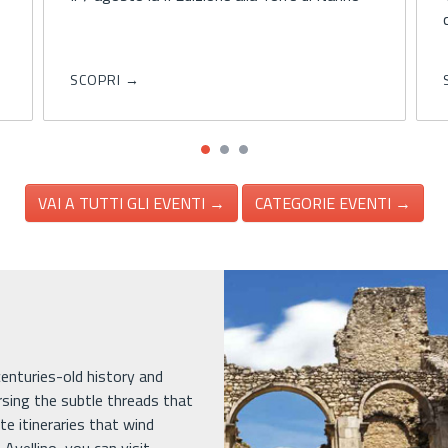
convivialità
SCOPRI →
VAI A TUTTI GLI EVENTI →
CATEGORIE EVENTI →
 centuries-old history and
rsing the subtle threads that
e itineraries that wind