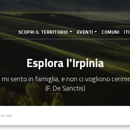
Salta
al
contenuto
principale
SCOPRI IL TERRITORIO
EVENTI
COMUNI
IT
Esplora l'Irpinia
 mi sento in famiglia, e non ci vogliono cerim
(F. De Sanctis)