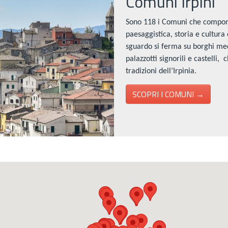
Comuni Irpini
Sono 118 i Comuni che compong
paesaggistica, storia e cultura o
sguardo si ferma su borghi medi
palazzotti signorili e castelli,
tradizioni dell’Irpinia.
SCOPRI I COMUNI →