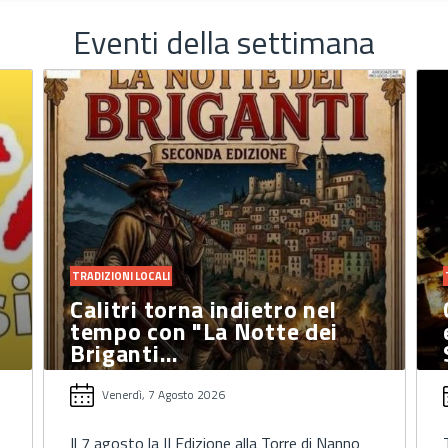
Eventi della settimana
TRADIZIONI LOCALI
Candida celebra la XX
edizione di "Storia, Luoghi,
Sapori e…
Venerdì, 7 Agosto 2026
Tre giorni di cultura popolare, arte e