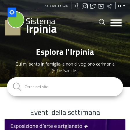
Salta
SOCIAL LOGIN
IT
al
Sistema
contenuto
Irpinia
principale
Esplora l'Irpinia
"Qui mi sento in famiglia, e non ci vogliono cerimonie"
(F. De Sanctis)
Eventi della settimana